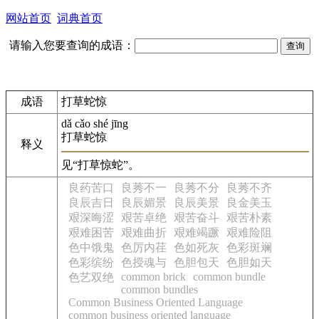
网站首页
词典首页
请输入您要查询的成语：
成语
打草蛇惊
dǎ cǎo shé jīng
打草蛇惊
释义
见“打草惊蛇”。
良药苦口
良莠不一
良莠不分
良莠不齐
良辰吉日
良辰媚景
良辰美景
良金美玉
艰深晦涩
艰苦卓绝
艰苦奋斗
艰苦朴素
艰难困苦
艰难曲折
艰难竭蹶
艰难险阻
色中饿鬼
色厉内荏
色如死灰
色彩斑斓
色彩缤纷
色授魂与
色胆包天
色胆如天
common brick
common bundle
色艺双绝
common bundles
Common Business Oriented Language
common business oriented language