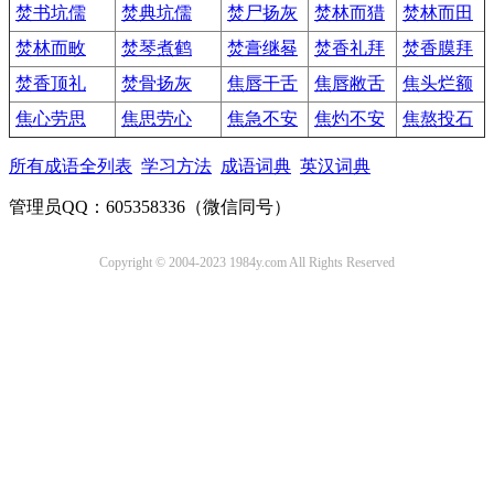
焚书坑儒
焚典坑儒
焚尸扬灰
焚林而猎
焚林而田
焚林而畋
焚琴煮鹤
焚膏继晷
焚香礼拜
焚香膜拜
焚香顶礼
焚骨扬灰
焦唇干舌
焦唇敝舌
焦头烂额
焦心劳思
焦思劳心
焦急不安
焦灼不安
焦熬投石
所有成语全列表
学习方法
成语词典
英汉词典
管理员QQ：605358336（微信同号）
Copyright © 2004-2023 1984y.com All Rights Reserved