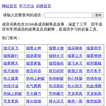
网站首页
学习方法
词典首页
请输入您要查询的成语：
成语词典包含26566条成语解释及故事，涵盖了三字、四字成
语等常用成语的故事及及其解释，是成语学习的必备工具。
热门查询：
烟灭灰飞
烟熏火烤
烟熏火燎
烟花柳巷
烟蓑雨笠
烟视媚行
烟迷雾锁
烟销火灭
烟雾尘天
烟雾缭绕
烟雾腾天
烟霏雾集
烟霞痼疾
烟飞灰灭
烦刑重赋
烦天恼地
烦言碎语
烦言碎辞
烧眉之急
热可炙手
热土难离
热地上蚂蚁
热地蚂蚁
热心快肠
热情奔放
热情洋溢
热气腾腾
热泪盈眶
热火朝天
热血沸腾
热锅上蚂蚁
烹犬藏弓
烹狗藏弓
烹龙庖凤
烹龙炮凤
烹龙煮凤
烽火狼烟
烽火连天
焕然一新
焕然如新