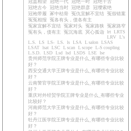
冠盖相望
冠绝一代
冠绝一时
冠绝千古
冠绝古今
冠绝当时
冠绝群彦
冠缨索绝
冠袍带履
冢中枯骨
冤仇宜解不宜结
冤假错案
冤冤相报
冤各有头，债各有主
冤家宜解不宜结
冤家对头
冤家路狭
冤家路窄
lrt
LRTS
冤有头，债有主
冤沉海底
冥心孤诣
LRV
L's
L.S.
LS
LS-
LS.
ls
LSA
L salon
LSAS
LSAT
lsat
LSC
L scan
L scope
L-S coupling
L.S.D.
LSD
Lsd
lsd
LSDS
LSE
lse
贵州师范学院王牌专业是什么_有哪些专业比较
好？
西安交通大学王牌专业是什么_有哪些专业比较
好？
云南警官学院王牌专业是什么_有哪些专业比较
好？
重庆对外经贸学院王牌专业是什么_有哪些专业
比较好？
河南师范大学王牌专业是什么_有哪些专业比较
好？
牡丹江医学院王牌专业是什么_有哪些专业比较
好？