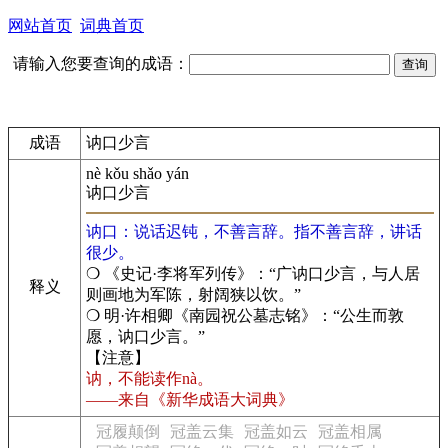
网站首页
词典首页
请输入您要查询的成语：
成语
讷口少言
nè kǒu shǎo yán
讷口少言
讷口：说话迟钝，不善言辞。指不善言辞，讲话
很少。
❍ 《史记·李将军列传》：“广讷口少言，与人居
释义
则画地为军陈，射阔狭以饮。”
❍ 明·许相卿《南园祝公墓志铭》：“公生而敦
愿，讷口少言。”
【注意】
讷，不能读作nà。
——来自《新华成语大词典》
冠履颠倒
冠盖云集
冠盖如云
冠盖相属