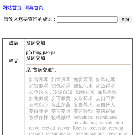
网站首页
词典首页
请输入您要查询的成语：
成语
贫病交加
pín bìng jiāo jiā
贫病交加
释义
见“贫病交迫”。
如雷灌耳
如雷贯耳
如雷轰顶
如风过耳
如饥似渴
如饥如渴
如鱼似水
如鱼得水
如鱼饮水，冷暖自知
如鲠在喉
如鸟兽散
如龙似虎
妄下雌黄
妄取苟求
妄口巴舌
妄想痴心
妄生穿凿
妄自尊大
妄自矜大
妄自菲薄
妄言妄听
妄言轻动
妄谈祸福
reevaluate
reevaluated
妆模作样
妆模做样
reevaluating
reevaluation
reeve
reeved
reever
Reeves
reevesite
reeving
reexam
reexamination
reexaminations
reexamine