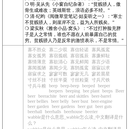
❍ 明·吴从先《小窗自纪杂著》：“贫贱骄人，傲
骨生成难改；英雄斯世，浪语必多不经。”
❍ 清·纪昀《阅微草堂笔记·姑妄听之一》：“寒士
不贫贱骄人，则崖岸不立，益为人所贱矣。”
❍ 梁实秋《雅舍小品·窝头》：“不过打肿脸充胖
子是人之常情，谁也不愿在人前暴露自己的贫
穷。贫贱骄人乃是反常的激愤表示，不是常情。”
寡不胜众
寡二少双
寡信轻诺
寡凤孤鸾
寡女孤男
寡宿孤眠
寡宿孤辰
寡廉鲜耻
寡情薄意
寡欲清心
寡见鲜闻
寡言少语
寡闻孤陋
寡闻少见
寡鹄孤鸾
寤寐以求
寤寐求之
寥寥可数
寥寥无几
寥若晨星
寸丝不挂
寸丝半粟
寸丝粒粟
寸兵尺铁
beep
beep-beep
beeped
beeper
寸兵斗粮
beepers
beeping
bee plant
beeps
Beer
beer
beerachite
beer and skittles
beer-barrel
beer bellies
beer belly
beer bust
beer-engine
beer garden
beer gardens
beer gut
beer guts
beerhall
beerhalls
beerhouse
beerier
wabble是什么意思_wabble怎么读_中文翻译是什
么？