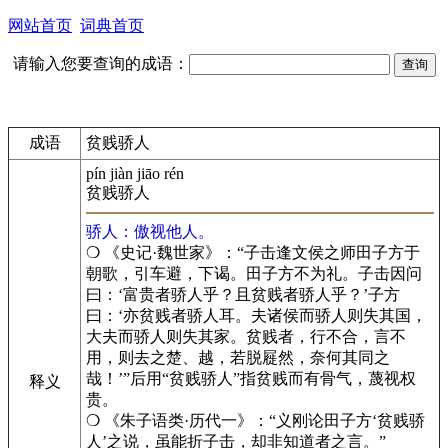
网站首页
词典首页
请输入您要查询的成语：
成语
贫贱骄人
pín jiàn jiāo rén
贫贱骄人
骄人：傲视他人。
❍ 《史记·魏世家》：“子击逢文侯之师田子方于
朝歌，引车避，下谒。田子方不为礼。子击因问
曰：‘富贵者骄人乎？且贫贱者骄人乎？’子方
曰：‘亦贫贱者骄人耳。夫诸侯而骄人则失其国，
大夫而骄人则失其家。贫贱者，行不合，言不
用，则去之楚、越，若脱屣然，奈何其同之
哉！’”后用“贫贱骄人”指贫贱而有骨气，蔑视权
释义
贵。
❍ 《朱子语类·历代一》：“义刚论田子方‘贫贱骄
人’之说，虽能折子击，却非知道者之言。”