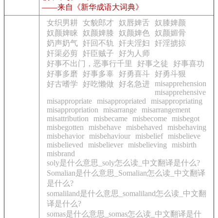
——来自《新华成语大词典》
女织男耕
女貌郎才
奴唇婢舌
奴膝婢颜
奴颜婢睐
奴颜婢膝
奴颜婢色
奴颜媚骨
奶声奶气
奸回不轨
奸夫淫妇
奸淫掳掠
奸渠必剪
奸臣贼子
好为人师
好事不出门，恶事行千里
好事之徒
好事喜功
好事多磨
好事多辜
好勇喜斗
好勇斗狠
misapprehension
好古嗜学
好吃懒做
好名急进
misapprehensive
misappropriate
misappropriated
misappropriating
misappropriation
misarrange
misarrangement
misattribution
misbecame
misbecome
misbegot
misbegotten
misbehave
misbehaved
misbehaving
misbehavior
misbehaviour
misbelief
misbelieve
misbelieved
misbeliever
misbelieving
misbirth
misbrand
soly是什么意思_soly怎么读_中文翻译是什么?
Somalian是什么意思_Somalian怎么读_中文翻译
是什么?
somaliland是什么意思_somaliland怎么读_中文翻
译是什么?
somas是什么意思_somas怎么读_中文翻译是什