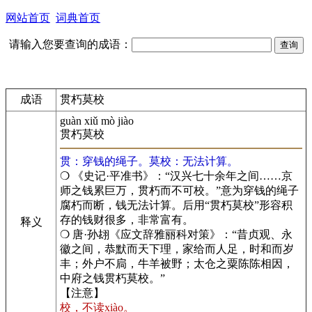
网站首页
词典首页
请输入您要查询的成语：
成语
贯朽莫校
guàn xiǔ mò jiào
贯朽莫校
贯：穿钱的绳子。莫校：无法计算。
❍ 《史记·平准书》：“汉兴七十余年之间……京
师之钱累巨万，贯朽而不可校。”意为穿钱的绳子
腐朽而断，钱无法计算。后用“贯朽莫校”形容积
存的钱财很多，非常富有。
释义
❍ 唐·孙翃《应文辞雅丽科对策》：“昔贞观、永
徽之间，恭默而天下理，家给而人足，时和而岁
丰；外户不扃，牛羊被野；太仓之粟陈陈相因，
中府之钱贯朽莫校。”
【注意】
校，不读xiào。