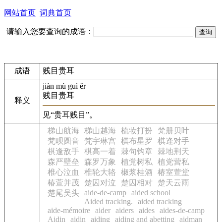
网站首页
词典首页
请输入您要查询的成语：
成语
贱目贵耳
jiàn mù guì ěr
贱目贵耳
释义
见“贵耳贱目”。
梯山航海
梯山越海
梳妆打扮
梵册贝叶
梵呗圆音
梵宇琳宫
棋布星罗
棋逢对手
棋逢敌手
棋高一着
棘句钩章
棘地荆天
森严壁垒
森罗万象
植党树私
植党营私
椎心泣血
椎轮大辂
椒浆桂酒
椿室萱堂
椿萱并茂
楚囚对泣
楚囚相对
楚天云雨
aide-de-camp
aided school
楚尾吴头
Aided tracking.
aided tracking
aide-mémoire
aider
aiders
aides
aides-de-camp
Aidin
aidin
aiding
aiding and abetting
aidman