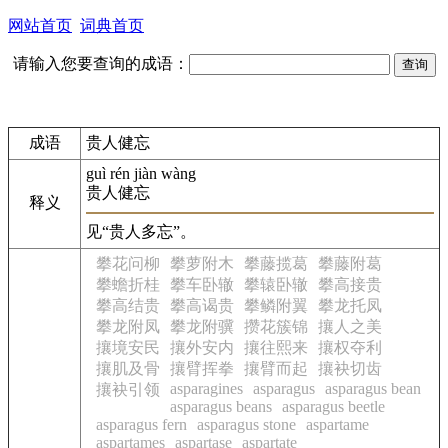
网站首页
词典首页
请输入您要查询的成语：
成语
贵人健忘
guì rén jiàn wàng
贵人健忘
释义
见“贵人多忘”。
攀花问柳
攀萝附木
攀藤揽葛
攀藤附葛
攀蟾折桂
攀车卧辙
攀辕卧辙
攀高接贵
攀高结贵
攀高谒贵
攀鳞附翼
攀龙托凤
攀龙附凤
攀龙附骥
攒花簇锦
攘人之美
攘境安民
攘外安内
攘往熙来
攘权夺利
攘肌及骨
攘臂挥拳
攘臂而起
攘袂切齿
asparagines
asparagus
asparagus bean
攘袂引领
asparagus beans
asparagus beetle
asparagus fern
asparagus stone
aspartame
aspartames
aspartase
aspartate