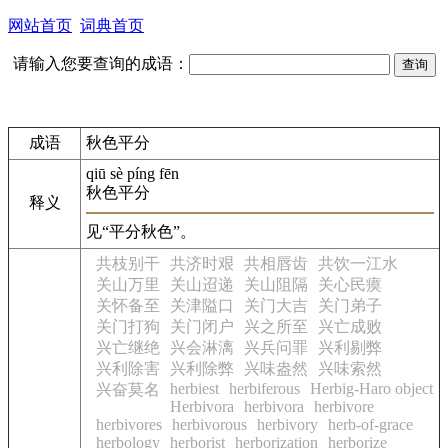
网站首页
词典首页
请输入您要查询的成语：
成语
秋色平分
qiū sè píng fēn
秋色平分
释义
见“平分秋色”。
共枝别干
共济时艰
共相唇齿
共饮一江水
关山万里
关山迢递
关山阻隔
关心民瘼
关怀备至
关津隘口
关门大吉
关门弟子
关门打狗
关门闭户
兴之所至
兴亡成败
兴亡继绝
兴会淋漓
兴兵问罪
兴利剔弊
兴利除害
兴利除弊
兴味盎然
兴味索然
herbiest
herbiferous
Herbig-Haro object
兴奋莫名
Herbivora
herbivora
herbivore
herbivores
herbivorous
herbivory
herb-of-grace
herbology
herborist
herborization
herborize