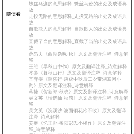
蛛丝马迹的意思解释_蛛丝马迹的出处及成语典
故
随便看
走投无路的意思解释_走投无路的出处及成语典
故
自欺欺人的意思解释_自欺欺人的出处及成语典
故
直截了当的意思解释_直截了当的出处及成语典
故
薛昂夫《西湖杂咏·秋》原文及翻译注释_诗意解
释
王维《早秋山中作》原文及翻译注释_诗意解释
岑参《暮秋山行》原文及翻译注释_诗意解释
辛弃疾《踏莎行·庚戌中秋后二夕带湖篆冈小
酌》原文及翻译注释_诗意解释
蒋捷《贺新郎·秋晓》原文及翻译注释_诗意解释
吴文英《瑞鹤仙·秋感》原文及翻译注释_诗意解
释
吴文英《浣溪沙·波面铜花冷不收》原文及翻译
注释_诗意解释
姜夔《忆王孙·番阳彭氏小楼作》原文及翻译注
释_诗意解释