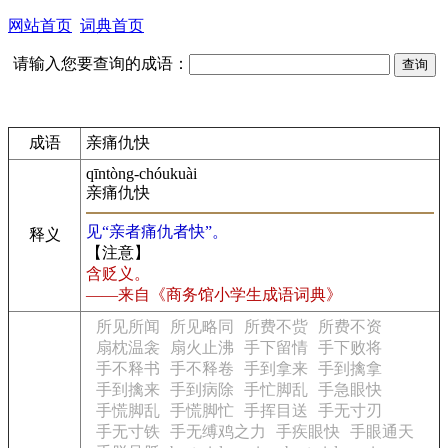
网站首页
词典首页
请输入您要查询的成语：
成语
亲痛仇快
qīntòng-chóukuài
亲痛仇快
见“亲者痛仇者快”。
释义
【注意】
含贬义。
——来自《商务馆小学生成语词典》
所见所闻
所见略同
所费不赀
所费不资
扇枕温衾
扇火止沸
手下留情
手下败将
手不释书
手不释卷
手到拿来
手到擒拿
手到擒来
手到病除
手忙脚乱
手急眼快
手慌脚乱
手慌脚忙
手挥目送
手无寸刃
手无寸铁
手无缚鸡之力
手疾眼快
手眼通天