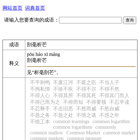
网站首页
词典首页
请输入您要查询的成语：
成语
剖毫析芒
pōu háo xī máng
剖毫析芒
释义
见“析毫剖芒”。
不平则鸣
不废江河
不庭之臣
不当人子
不徇私情
不徐不疾
不得不尔
不得不然
不得人心
不得其所
不得其死
不得其门而入
不得已而为之
不得而知
不得要领
不忍卒读
不忍释手
不念旧恶
不怒而威
不怒自威
不急之务
不急之处
不情之请
不惑之年
common learnings
common logarithm
不惜工本
common logarithms
commonly
common mallow
Common Market
common market
common markets
common measure