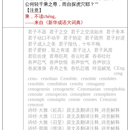
公何轻千乘之尊，而自探虎穴耶？’”
【注意】
乘，不读chéng。
——来自《新华成语大词典》
君子不器
君子之交
君子之交淡如水
君子务本
君子动口不动手
君子协定
君子固穷
君子好逑
君子成人之美
君子报仇，十年不晚
君子爱财，取之有道
君子达人
君子风度
君臣佐使
君辱臣死
吞云吐雾
吞吞吐吐
吞声忍气
吞声饮恨
吞声饮气
吞声饮泣
CEng
吞炭漆身
吞舟之鱼
吞饥忍饿
吟笺赋笔
ceng
ceno-
cenobian
Cenobite.
cenobite
cenobites
cenobitic
cenobitism
cenoby
cenogamy
cenogenesis
cenogenetic
Cenomanian
cenophobia
cenosite
cenospecies
cenosphere
cenospheres
cenotaph
cenotaphs
cenote
cenotes
Cenozoic
cenozoic
诗经·大雅《崧高》原文及翻译注释_诗意解释
诗经·大雅《江汉》原文及翻译注释_诗意解释
诗经·大雅《召旻》原文及翻译注释_诗意解释
诗经·周颂《维清》原文及翻译注释_诗意解释