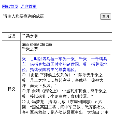
网站首页
词典首页
请输入您要查询的成语：
成语
千乘之尊
qiān shèng zhī zūn
千乘之尊
乘：古时以四马拉一车为一乘。千乘：一千辆兵
车，借指春秋战国时小的诸侯国。尊：指尊贵地
位。指诸侯国君主的尊贵地位。
❍ 《史记·平津侯主父列传》：“陈涉无千乘之
尊，尺土之地……然起穷巷，奋棘矜，偏袒大
呼，而天下从风。”
释义
❍ 宋·余靖《秦论上》：“当其来聘也，降千乘之
尊，接以殊礼，坐则曲席，食则传器。”
❍ 明·冯梦龙、清·蔡元放《东周列国志》五六
回：“国佐高固二将，闻中军已败，恐齐侯有失，
各引军来救驾，见齐侯从晋军中出，大惊曰：‘主