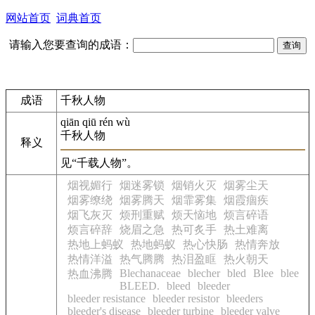
网站首页
词典首页
请输入您要查询的成语：
成语
千秋人物
qiān qiū rén wù
千秋人物
释义
见“千载人物”。
烟视媚行
烟迷雾锁
烟销火灭
烟雾尘天
烟雾缭绕
烟雾腾天
烟霏雾集
烟霞痼疾
烟飞灰灭
烦刑重赋
烦天恼地
烦言碎语
烦言碎辞
烧眉之急
热可炙手
热土难离
热地上蚂蚁
热地蚂蚁
热心快肠
热情奔放
热情洋溢
热气腾腾
热泪盈眶
热火朝天
Blechanaceae
blecher
bled
Blee
blee
热血沸腾
BLEED.
bleed
bleeder
bleeder resistance
bleeder resistor
bleeders
bleeder's disease
bleeder turbine
bleeder valve