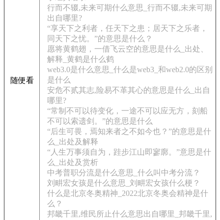
行而不辍,未来可期什么意思_行而不辍,未来可期
出自哪里?
“享天下之利者，任天下之患；居天下之乐者，
同天下之忧。”的意思是什么？
愿将黄鹤翅，一借飞云空的意思是什么_出处、
解释_黄鹤是什么鹤
web3.0是什么意思_什么是web3_和web2.0的区别
是什么
随便看
安危不贰其志,险易不革其心的意思是什么_出自
哪里?
“常制不可以待变化，一途不可以应无方，刻船
不可以索遗剑。”的意思是什么
“后生可畏，焉知来者之不如今也？”的意思是什
么_出处及解释
“人生万事须自为，跬步江山即寥廓。”意思是什
么_出处及赏析
中考普职分流是什么意思_什么叫中考分流？
刘畊宏女孩是什么意思_刘畊宏女孩什么梗？
什么是北京冬奥精神_2022北京冬奥会精神是什
么？
邦畿千里,维民所止什么意思出自哪里_邦畿千里,