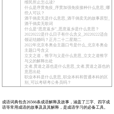
维民所止怎么读?
什么是序贯免疫_序贯加强免疫接种什么意思_哪
些人可以？
酒干倘卖无是什么意思_酒干倘卖无的故事原型_
酒干倘卖无歌词
什么是“恶意返乡”_恶意返乡是什么意思？
20220222是什么日子有什么含义_20220222适合
领证结婚吗？正月二十二星期二
2022年北京冬奥会主题口号是什么_北京冬奥会
主题口号含义
立文之道，惟字与义是什么意思_立文之道惟字
与义的解释出处
文者,贯道之器也是什么意思_文者,贯道之器也的
意思出处
职业本科是什么意思_职业本科和普通本科的区
别_可以考研考公务员吗？
成语词典包含26566条成语解释及故事，涵盖了三字、四字成
语等常用成语的故事及及其解释，是成语学习的必备工具。