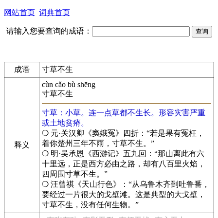
网站首页
词典首页
请输入您要查询的成语：
成语
寸草不生
cùn cǎo bù shēng
寸草不生
寸草：小草。连一点草都不生长。形容灾害严重
或土地贫瘠。
❍ 元·关汉卿《窦娥冤》四折：“若是果有冤枉，
着你楚州三年不雨，寸草不生。”
释义
❍ 明·吴承恩《西游记》五九回：“那山离此有六
十里远，正是西方必由之路，却有八百里火焰，
四周围寸草不生。”
❍ 汪曾祺《天山行色》：“从乌鲁木齐到吐鲁番，
要经过一片很大的戈壁滩。这是典型的大戈壁，
寸草不生，没有任何生物。”