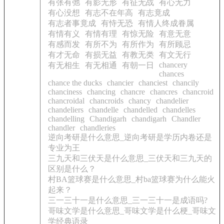
有张有弛
有影无形
有征无战
有心无力
有心没想
有志不在年高
有志竟成
有志者事竟成
有恃无恐
有情人终成眷属
有情有义
有情有理
有惊无险
有意无意
有感而发
有所不为
有所作为
有所顾忌
有才无命
有损无益
有教无类
有文无行
chancery
有无相生
有无相通
有朝一日
chances
chance the ducks
chancier
chanciest
chancily
chanciness
chancing
chancre
chancres
chancroid
chancroidal
chancroids
chancy
chandelier
chandeliers
chandelle
chandelled
chandelles
chandelling
Chandigarh
chandigarh
Chandler
chandler
chandleries
逆向考研是什么意思_逆向考研是学历内卷还是
专业为王
三九天和三伏天是什么意思_三伏天和三九天的
区别是什么？
村BA篮球赛是什么意思_村ba篮球赛为什么能火
起来？
三一三十一是什么意思_三一三十一是成语吗?
哥味文学是什么意思_哥味文学是什么梗_哥味文
学经典语录