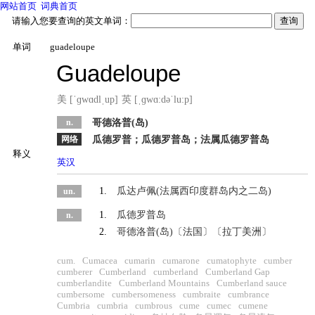
网站首页
词典首页
请输入您要查询的英文单词：
单词
guadeloupe
Guadeloupe
美 [ˈɡwɑdlˌup]
英 [ˌɡwɑ:dəˈlu:p]
n.
哥德洛普(岛)
网络
瓜德罗普；瓜德罗普岛；法属瓜德罗普岛
释义
英汉
英英
1.
瓜达卢佩(法属西印度群岛内之二岛)
un.
1.
瓜德罗普岛
n.
2.
哥德洛普(岛)〔法国〕〔拉丁美洲〕
cum.
Cumacea
cumarin
cumarone
cumatophyte
cumber
cumberer
Cumberland
cumberland
Cumberland Gap
cumberlandite
Cumberland Mountains
Cumberland sauce
cumbersome
cumbersomeness
cumbraite
cumbrance
Cumbria
cumbria
cumbrous
cume
cumec
cumene