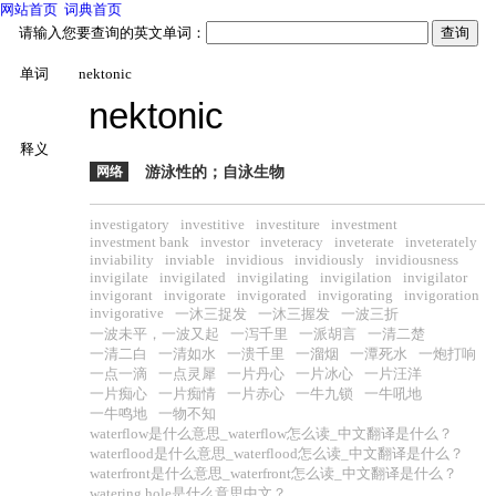
网站首页
词典首页
请输入您要查询的英文单词：
单词
nektonic
nektonic
释义
网络
游泳性的；自泳生物
investigatory
investitive
investiture
investment
investment bank
investor
inveteracy
inveterate
inveterately
inviability
inviable
invidious
invidiously
invidiousness
invigilate
invigilated
invigilating
invigilation
invigilator
invigorant
invigorate
invigorated
invigorating
invigoration
invigorative
一沐三捉发
一沐三握发
一波三折
一波未平，一波又起
一泻千里
一派胡言
一清二楚
一清二白
一清如水
一溃千里
一溜烟
一潭死水
一炮打响
一点一滴
一点灵犀
一片丹心
一片冰心
一片汪洋
一片痴心
一片痴情
一片赤心
一牛九锁
一牛吼地
一牛鸣地
一物不知
waterflow是什么意思_waterflow怎么读_中文翻译是什么？
waterflood是什么意思_waterflood怎么读_中文翻译是什么？
waterfront是什么意思_waterfront怎么读_中文翻译是什么？
watering hole是什么意思中文？