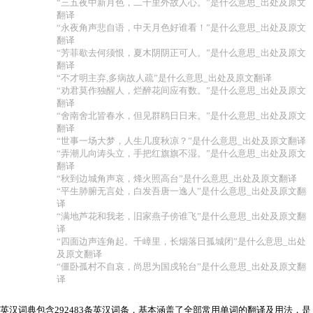
“三五夜中新月色，二千里外故人心。”是什么意思_出处及原文
翻译
“永夜角声悲自语，中天月色好谁看！”是什么意思_出处及原文
翻译
“芳菲歇去何须恨，夏木阴阴正可人。”是什么意思_出处及原文
翻译
“不才明主弃,多病故人疏”是什么意思_出处及原文翻译
“劝君莫作独醒人，烂醉花间应有数。”是什么意思_出处及原文
翻译
“舍南舍北皆春水，但见群鸥日日来。”是什么意思_出处及原文
翻译
“世事一场大梦，人生几度秋凉？”是什么意思_出处及原文翻译
“弄潮儿向涛头立，手把红旗旗不湿。”是什么意思_出处及原文
翻译
“秋到边城角声哀，烽火照高台”是什么意思_出处及原文翻译
“平生肺腑无言处，白发吾唐一逸人”是什么意思_出处及原文翻
译
“满地芦花和我老，旧家燕子傍谁飞”是什么意思_出处及原文翻
译
“四面边声连角起。千嶂里，长烟落日孤城闭”是什么意思_出处
及原文翻译
“僵卧孤村不自哀，尚思为国戍轮台”是什么意思_出处及原文翻
译
英汉词典包含292483条英汉词条，基本涵盖了全部常用单词的翻译及用法，是