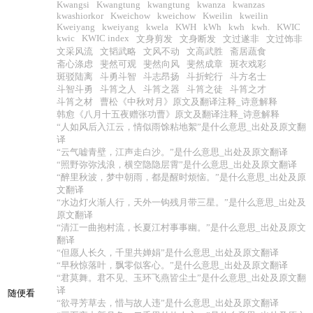
Kwangsi
Kwangtung
kwangtung
kwanza
kwanzas
kwashiorkor
Kweichow
kweichow
Kweilin
kweilin
Kweiyang
kweiyang
kwela
KWH
kWh
kwh
kwh.
KWIC
kwic
KWIC index
文身剪发
文身断发
文过遂非
文过饰非
文采风流
文韬武略
文风不动
文高武胜
斋居蔬食
斋心涤虑
斐然可观
斐然向风
斐然成章
斑衣戏彩
斑驳陆离
斗勇斗智
斗志昂扬
斗折蛇行
斗方名士
斗智斗勇
斗筲之人
斗筲之器
斗筲之徒
斗筲之才
斗筲之材
曹松《中秋对月》原文及翻译注释_诗意解释
韩愈《八月十五夜赠张功曹》原文及翻译注释_诗意解释
“人如风后入江云，情似雨馀粘地絮”是什么意思_出处及原文翻
译
“云气嘘青壁，江声走白沙。”是什么意思_出处及原文翻译
“照野弥弥浅浪，横空隐隐层霄”是什么意思_出处及原文翻译
“醉里秋波，梦中朝雨，都是醒时烦恼。”是什么意思_出处及原
文翻译
“水边灯火渐人行，天外一钩残月带三星。”是什么意思_出处及
原文翻译
“清江一曲抱村流，长夏江村事事幽。”是什么意思_出处及原文
翻译
“但愿人长久，千里共婵娟”是什么意思_出处及原文翻译
“早秋惊落叶，飘零似客心。”是什么意思_出处及原文翻译
“君莫舞。君不见、玉环飞燕皆尘土”是什么意思_出处及原文翻
译
随便看
“欲寻芳草去，惜与故人违”是什么意思_出处及原文翻译