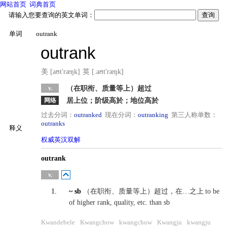
网站首页
词典首页
请输入您要查询的英文单词：
单词
outrank
outrank
美 [aʊt'ræŋk]
英 [.aʊt'ræŋk]
v.
（在职衔、质量等上）超过
网络
居上位；阶级高於；地位高於
过去分词：
outranked
现在分词：
outranking
第三人称单数：
outranks
释义
权威英汉双解
英汉
outrank
英英
v.
1.
~ sb
（在职衔、质量等上）超过，在…之上
to be
of higher rank, quality, etc. than sb
Kwandebele
Kwangchow
kwangchow
Kwangju
kwangju