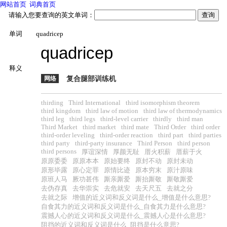
网站首页
词典首页
请输入您要查询的英文单词：
单词
quadricep
quadricep
释义
网络
复合腿部训练机
thirding
Third International
third isomorphism theorem
third kingdom
third law of motion
third law of thermodynamics
third leg
third legs
third-level carrier
thirdly
third man
Third Market
third market
third mate
Third Order
third order
third-order leveling
third-order reaction
third part
third parties
third party
third-party insurance
Third Person
third person
third persons
厚谊深情
厚颜无耻
厝火积薪
厝薪于火
原原委委
原原本本
原始要终
原封不动
原封未动
原形毕露
原心定罪
原情比迹
原本穷末
原汁原味
原班人马
厥功甚伟
厮亲厮爱
厮抬厮敬
厮敬厮爱
去伪存真
去华崇实
去危就安
去天尺五
去就之分
去就之际
增值的近义词和反义词是什么_增值是什么意思?
自食其力的近义词和反义词是什么_自食其力是什么意思?
震撼人心的近义词和反义词是什么_震撼人心是什么意思?
阻挡的近义词和反义词是什么_阻挡是什么意思?