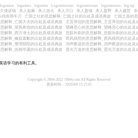
legumen
legumes
legumin
Leguminosae
leguminosae
leguminous
leg-up
欠债还钱
杀人如麻
杀人放火
杀人灭口
杀人盈城
杀人盈野
杀人越货
杀
杀鸡焉用牛刀
亡国之社的意思解释_亡国之社的出处及成语典故
亡国之器的意
思解释_亡国大夫的出处及成语典故
王贡弹冠的意思解释_王贡弹冠的出处及
思解释_望风希指的出处及成语典故
望峰息心的意思解释_望峰息心的出处及
思解释_西方净土的出处及成语典故
息黥补劓的意思解释_息黥补劓的出处及
思解释_橡茹藿歠的出处及成语典故
西风残照的意思解释_西风残照的出处及
思解释_燮理阴阳的出处及成语典故
消声匿迹的意思解释_消声匿迹的出处及
思解释_凶相毕露的出处及成语典故
霞光万道的意思解释_霞光万道的出处及
是英语学习的有利工具。
Copyright © 2004-2022 1984y.com All Rights Reserved
更新时间：2026/8/8 15:25:01