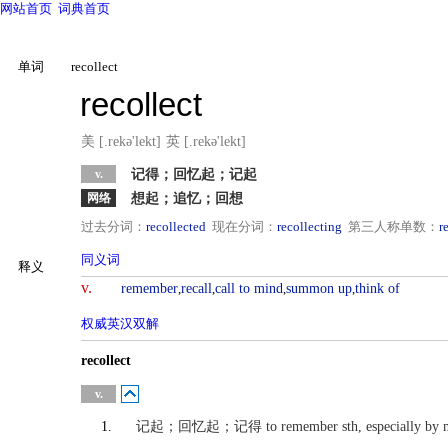
网站首页
词典首页
单词
recollect
recollect
美 [.rekə'lekt]
英 [.rekə'lekt]
v.
记得；回忆起；记起
网络
想起；追忆；回想
过去分词：
recollected
现在分词：
recollecting
第三人称单数：
r
同义词
释义
反义词
v.
remember
,
recall
,
call to mind
,
summon up
,
think of
权威英汉双解
英汉
recollect
英英
v.
1.
记起；回忆起；记得
to remember sth, especially by 