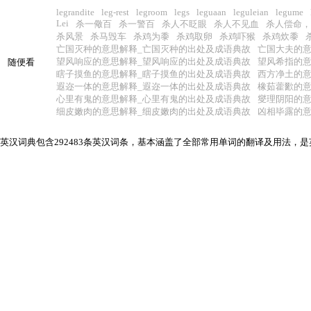
legrandite
leg-rest
legroom
legs
leguaan
leguleian
legume
Lei
杀一儆百
杀一警百
杀人不眨眼
杀人不见血
杀人偿命，
杀风景
杀马毁车
杀鸡为黍
杀鸡取卵
杀鸡吓猴
杀鸡炊黍
亡国灭种的意思解释_亡国灭种的出处及成语典故
亡国大夫的意
望风响应的意思解释_望风响应的出处及成语典故
望风希指的意
随便看
瞎子摸鱼的意思解释_瞎子摸鱼的出处及成语典故
西方净土的意
遐迩一体的意思解释_遐迩一体的出处及成语典故
橡茹藿歠的意
心里有鬼的意思解释_心里有鬼的出处及成语典故
燮理阴阳的意
细皮嫩肉的意思解释_细皮嫩肉的出处及成语典故
凶相毕露的意
英汉词典包含292483条英汉词条，基本涵盖了全部常用单词的翻译及用法，