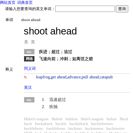
网站首页
词典首页
请输入您要查询的英文单词：
单词
shoot ahead
shoot ahead
美
英
na.
疾进；超过；追过
网络
飞速向前；冲刺；如离弦之箭
同义词
释义
v.
leapfrog
,
get ahead
,
advance
,
pull ahead
,
catapult
英汉
1.
迅速超过
un.
2.
疾驰
Huber's reagent
Hubert
hubless
Hubl's reagent
hubris
Huck
huck
huckaback
huckle
huckleback
huckleberries
huckleberry
hucklebone
huckster
hucksteress
hucksterize