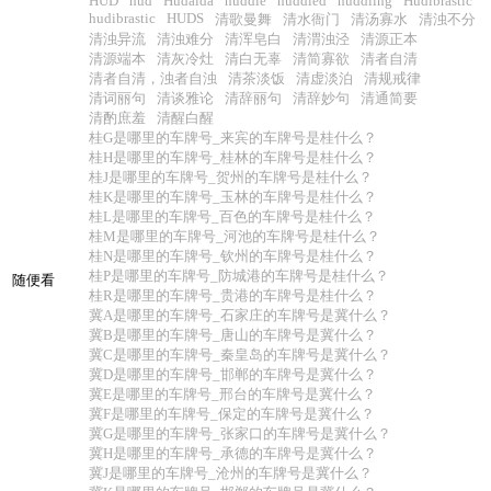
HUD
hud
Hudaida
huddle
huddled
huddling
Hudibrastic
hudibrastic
HUDS
清歌曼舞
清水衙门
清汤寡水
清浊不分
清浊异流
清浊难分
清浑皂白
清渭浊泾
清源正本
清源端本
清灰冷灶
清白无辜
清简寡欲
清者自清
清者自清，浊者自浊
清茶淡饭
清虚淡泊
清规戒律
清词丽句
清谈雅论
清辞丽句
清辞妙句
清通简要
清酌庶羞
清醒白醒
桂G是哪里的车牌号_来宾的车牌号是桂什么？
桂H是哪里的车牌号_桂林的车牌号是桂什么？
桂J是哪里的车牌号_贺州的车牌号是桂什么？
桂K是哪里的车牌号_玉林的车牌号是桂什么？
桂L是哪里的车牌号_百色的车牌号是桂什么？
桂M是哪里的车牌号_河池的车牌号是桂什么？
桂N是哪里的车牌号_钦州的车牌号是桂什么？
桂P是哪里的车牌号_防城港的车牌号是桂什么？
随便看
桂R是哪里的车牌号_贵港的车牌号是桂什么？
冀A是哪里的车牌号_石家庄的车牌号是冀什么？
冀B是哪里的车牌号_唐山的车牌号是冀什么？
冀C是哪里的车牌号_秦皇岛的车牌号是冀什么？
冀D是哪里的车牌号_邯郸的车牌号是冀什么？
冀E是哪里的车牌号_邢台的车牌号是冀什么？
冀F是哪里的车牌号_保定的车牌号是冀什么？
冀G是哪里的车牌号_张家口的车牌号是冀什么？
冀H是哪里的车牌号_承德的车牌号是冀什么？
冀J是哪里的车牌号_沧州的车牌号是冀什么？