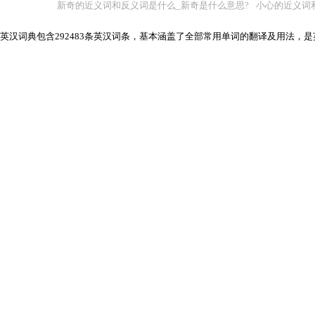
新奇的近义词和反义词是什么_新奇是什么意思?
小心的近义词
英汉词典包含292483条英汉词条，基本涵盖了全部常用单词的翻译及用法，