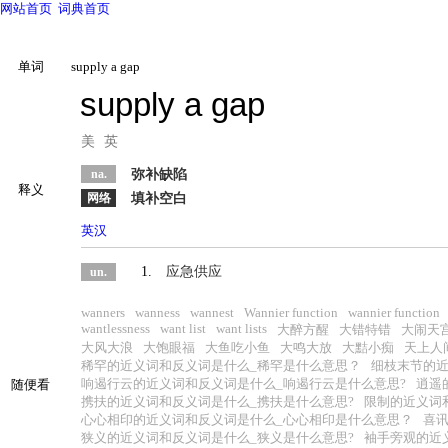
网站首页
词典首页
单词
supply a gap
supply a gap
美
英
na.
弥补缺陷
释义
网络
填补空白
英汉
1.
应急供应
un.
wanners
wanness
wannest
Wannier function
wannier function
wantlessness
want list
want lists
大醉方醒
大错特错
大闹天
大风大浪
大饱眼福
大鱼吃小鱼
大鸣大放
大黠小痴
天上人
稀罕的近义词和反义词是什么_稀罕是什么意思？
细枝末节的近
响遏行云的近义词和反义词是什么_响遏行云是什么意思?
逍遥
随便看
携扶的近义词和反义词是什么_携扶是什么意思?
限制的近义词
心心相印的近义词和反义词是什么_心心相印是什么意思？
喜讯
狭义的近义词和反义词是什么_狭义是什么意思?
袖手旁观的近