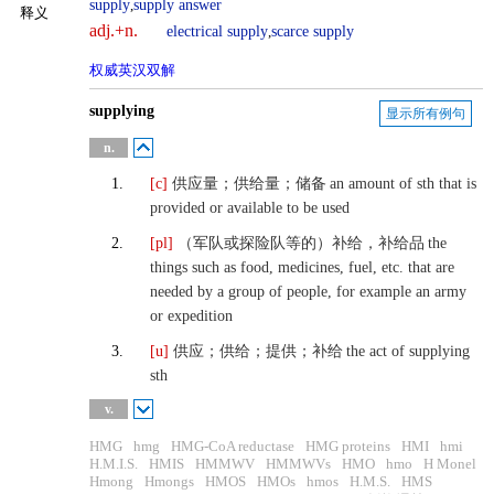
supply
,
supply answer
释义
adj.+n.
electrical supply
,
scarce supply
权威英汉双解
英汉
supplying
显示所有例句
英英
n.
1.
[c]
供应量；供给量；储备
an amount of sth that is
provided or available to be used
2.
[pl]
（军队或探险队等的）补给，补给品
the
things such as food, medicines, fuel, etc. that are
needed by a group of people, for example an army
or expedition
3.
[u]
供应；供给；提供；补给
the act of supplying
sth
v.
HMG
hmg
HMG-CoA reductase
HMG proteins
HMI
hmi
H.M.I.S.
HMIS
HMMWV
HMMWVs
HMO
hmo
H Monel
Hmong
Hmongs
HMOS
HMOs
hmos
H.M.S.
HMS