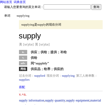
网站首页
词典首页
请输入您要查询的英文单词：
单词
supplying
supplying是supply的现在分词
supply
美 [sə'plaɪ]
英 [sə'plaɪ]
n.
供应；供给；提供；补给
v.
供给
adv.
同“supplely”
网络
供应品；给养；供应的
过去分词：
supplied
现在分词：
supplying
第三人称单数：
supplies
搭配
同义词
v.+n.
反义词
supply information
,
supply quantity
,
supply equipment
,
material