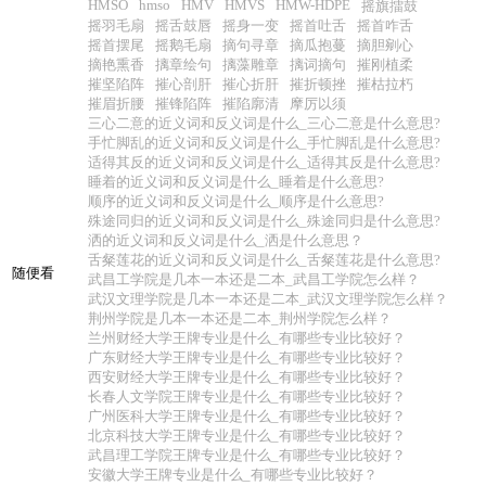
HMSO
hmso
HMV
HMVS
HMW-HDPE
摇旗擂鼓
摇羽毛扇
摇舌鼓唇
摇身一变
摇首吐舌
摇首咋舌
摇首摆尾
摇鹅毛扇
摘句寻章
摘瓜抱蔓
摘胆剜心
摘艳熏香
摛章绘句
摛藻雕章
摛词摘句
摧刚植柔
摧坚陷阵
摧心剖肝
摧心折肝
摧折顿挫
摧枯拉朽
摧眉折腰
摧锋陷阵
摧陷廓清
摩厉以须
三心二意的近义词和反义词是什么_三心二意是什么意思?
手忙脚乱的近义词和反义词是什么_手忙脚乱是什么意思?
适得其反的近义词和反义词是什么_适得其反是什么意思?
睡着的近义词和反义词是什么_睡着是什么意思?
顺序的近义词和反义词是什么_顺序是什么意思?
殊途同归的近义词和反义词是什么_殊途同归是什么意思?
洒的近义词和反义词是什么_洒是什么意思？
舌粲莲花的近义词和反义词是什么_舌粲莲花是什么意思?
随便看
武昌工学院是几本一本还是二本_武昌工学院怎么样？
武汉文理学院是几本一本还是二本_武汉文理学院怎么样？
荆州学院是几本一本还是二本_荆州学院怎么样？
兰州财经大学王牌专业是什么_有哪些专业比较好？
广东财经大学王牌专业是什么_有哪些专业比较好？
西安财经大学王牌专业是什么_有哪些专业比较好？
长春人文学院王牌专业是什么_有哪些专业比较好？
广州医科大学王牌专业是什么_有哪些专业比较好？
北京科技大学王牌专业是什么_有哪些专业比较好？
武昌理工学院王牌专业是什么_有哪些专业比较好？
安徽大学王牌专业是什么_有哪些专业比较好？