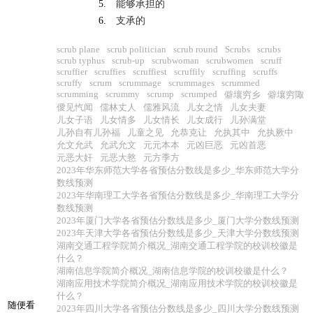
5.
能够承担的
6.
支承的
scrub plane
scrub politician
scrub round
Scrubs
scrubs
scrub typhus
scrub-up
scrubwoman
scrubwomen
scruff
scruffier
scruffies
scruffiest
scruffily
scruffing
scruffs
scruffy
scrum
scrummage
scrummages
scrummed
scrumming
scrummy
scrump
scrumped
僻壤穷乡
僻壤穷陬
僾见忾闻
儒林丈人
儒雅风流
儿女之情
儿女夫妻
儿女子语
儿女情多
儿女情长
儿女成行
儿孙满堂
儿孙自有儿孙福
儿童之见
允恭克让
允执其中
允执厥中
允文允武
允武允文
元元本本
元凶巨恶
元凶首恶
元恶大奸
元恶大憝
元方季方
2023年华东师范大学各省预估分数线是多少_华东师范大学分
数线预测
2023年华南理工大学各省预估分数线是多少_华南理工大学分
数线预测
2023年厦门大学各省预估分数线是多少_厦门大学分数线预测
2023年天津大学各省预估分数线是多少_天津大学分数线预测
湖南交通工程学院简介概况_湖南交通工程学院的校训校徽是
什么？
湖南信息学院简介概况_湖南信息学院的校训校徽是什么？
湖南应用技术学院简介概况_湖南应用技术学院的校训校徽是
什么？
随便看
2023年四川大学各省预估分数线是多少_四川大学分数线预测