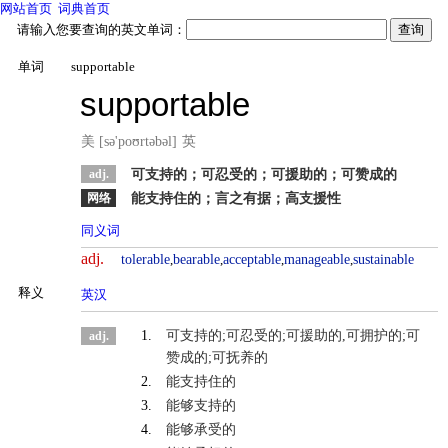
网站首页
词典首页
请输入您要查询的英文单词：
单词
supportable
supportable
美 [sə'poʊrtəbəl]
英
adj.
可支持的；可忍受的；可援助的；可赞成的
网络
能支持住的；言之有据；高支援性
同义词
反义词
adj.
tolerable
,
bearable
,
acceptable
,
manageable
,
sustainable
释义
英汉
1.
可支持的;可忍受的;可援助的,可拥护的;可
adj.
赞成的;可抚养的
2.
能支持住的
3.
能够支持的
4.
能够承受的