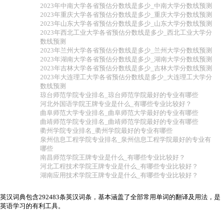
2023年中南大学各省预估分数线是多少_中南大学分数线预测
2023年重庆大学各省预估分数线是多少_重庆大学分数线预测
2023年山东大学各省预估分数线是多少_山东大学分数线预测
2023年西北工业大学各省预估分数线是多少_西北工业大学分
数线预测
2023年兰州大学各省预估分数线是多少_兰州大学分数线预测
2023年湖南大学各省预估分数线是多少_湖南大学分数线预测
2023年吉林大学各省预估分数线是多少_吉林大学分数线预测
2023年大连理工大学各省预估分数线是多少_大连理工大学分
数线预测
琼台师范学院专业排名_琼台师范学院最好的专业有哪些
河北外国语学院王牌专业是什么_有哪些专业比较好？
曲阜师范大学专业排名_曲阜师范大学最好的专业有哪些
曲靖师范学院专业排名_曲靖师范学院最好的专业有哪些
衢州学院专业排名_衢州学院最好的专业有哪些
泉州信息工程学院专业排名_泉州信息工程学院最好的专业有
哪些
南昌师范学院王牌专业是什么_有哪些专业比较好？
河北工程技术学院王牌专业是什么_有哪些专业比较好？
湖南应用技术学院王牌专业是什么_有哪些专业比较好？
英汉词典包含292483条英汉词条，基本涵盖了全部常用单词的翻译及用法，是
英语学习的有利工具。