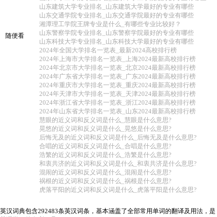
山东建筑大学专业排名_山东建筑大学最好的专业有哪些
山东交通学院专业排名_山东交通学院最好的专业有哪些
湘潭理工学院王牌专业是什么_有哪些专业比较好？
山东警察学院专业排名_山东警察学院最好的专业有哪些
随便看
山东科技大学专业排名_山东科技大学最好的专业有哪些
2024年全国大学排名一览表_最新2024高校排行榜
2024年上海市大学排名一览表_上海2024最新高校排行榜
2024年北京市大学排名一览表_北京2024最新高校排行榜
2024年广东省大学排名一览表_广东2024最新高校排行榜
2024年重庆市大学排名一览表_重庆2024最新高校排行榜
2024年天津市大学排名一览表_天津2024最新高校排行榜
2024年浙江省大学排名一览表_浙江2024最新高校排行榜
2024年山东省大学排名一览表_山东2024最新高校排行榜
慧眼的近义词和反义词是什么_慧眼是什么意思?
晃悠的近义词和反义词是什么_晃悠是什么意思?
后悔无及的近义词和反义词是什么_后悔无及是什么意思?
合唱的近义词和反义词是什么_合唱是什么意思?
浩繁的近义词和反义词是什么_浩繁是什么意思?
和衷共济的近义词和反义词是什么_和衷共济是什么意思?
混闹的近义词和反义词是什么_混闹是什么意思?
祸根的近义词和反义词是什么_祸根是什么意思?
虎落平阳的近义词和反义词是什么_虎落平阳是什么意思?
英汉词典包含292483条英汉词条，基本涵盖了全部常用单词的翻译及用法，是