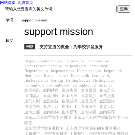
网站首页
词典首页
请输入您要查询的英文单词：
单词
support mission
support mission
释义
网络
支持宣道的教会；为学校宗旨服务
Herpes Simplex Viruses
herpesvirus
herpesviruses
herpes zoster
herpetic
herpetologist
herpetology
Herpetomonas
herpetomonas
Herpetosiphon
herpolhode
Herr
herr
Herren
herren
Herrenvolk
herrenvolk
Her Reverence
herring
Herring bodies
Herring body
herringbone
herringboned
herringboning
herringer
蠹国害民
蠹国殃民
蠹政害民
血债累累
血光之灾
血口喷人
血战到底
血本无归
血染黄沙
血气之勇
血气方刚
血流如注
血流成河
血流成渠
血流漂杵
血流漂橹
血浓于水
血海尸山
血海深仇
血盆大口
血肉之躯
血肉模糊
血肉横飞
血肉淋漓
血肉狼藉
山东工艺美术学院专业排名_山东工艺美术学院最好的专业有
哪些
山东管理学院专业排名_山东管理学院最好的专业有哪些
山东华宇工学院专业排名_山东华宇工学院最好的专业有哪些