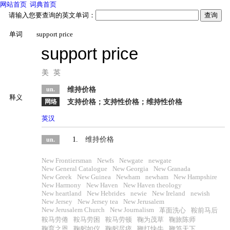
网站首页
词典首页
请输入您要查询的英文单词：
单词
support price
support price
美
英
un.
维持价格
释义
网络
支持价格；支持性价格；维持性价格
英汉
英英
1.
维持价格
un.
New Frontiersman
Newfs
Newgate
newgate
New General Catalogue
New Georgia
New Granada
New Greek
New Guinea
Newham
newham
New Hampshire
New Harmony
New Haven
New Haven theology
New heartland
New Hebrides
newie
New Ireland
newish
New Jersey
New Jersey tea
New Jerusalem
New Jerusalem Church
New Journalism
革面洗心
鞍前马后
鞍马劳倦
鞍马劳困
鞍马劳顿
鞠为茂草
鞠旅陈师
鞠育之恩
鞠躬如仪
鞠躬尽瘁
鞭打快牛
鞭笞天下