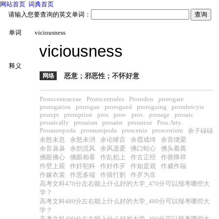
网站首页
词典首页
请输入您要查询的英文单词：
单词
viciousness
viciousness
释义
网络
恶意；邪恶性；不怀好意
Prorocentraceae
Prorocentrales
Prorodon
prorogate
prorogation
prorogue
prorogued
proroguing
prorubricyte
prorupt
proruption
pros
pros-
pros.
prosage
prosaic
prosaically
prosaism
prosaist
prosateur
Pros.Atty.
Prosauropoda
prosauropoda
proscenia
proscenium
余子碌碌
余怒未息
余怒未消
余论绪言
余霞成绮
余音绕梁
余音袅袅
余韵流风
余风遗爱
佛口蛇心
佛头着粪
佛眼佛心
佛眼相看
作乱犯上
作古正经
作善降祥
作壁上观
作奸犯科
作好作歹
作如是观
作威作福
作嫁衣裳
作恶多端
作揖打躬
作歹为非
高考文科470分左右能上什么好的大学_470分可以报考哪些大
学？
高考文科480分左右能上什么好的大学_480分可以报考哪些大
学？
高考文科490分左右能上什么好的大学_490分可以报考哪些大