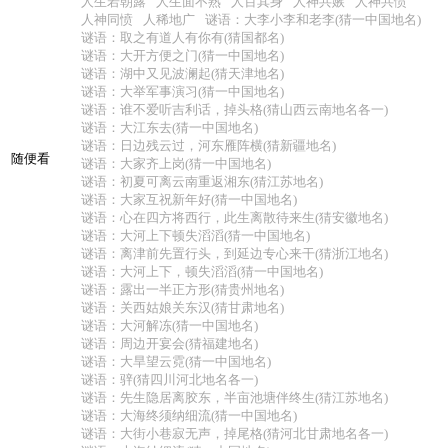
人生若朝露
人生面不熟
人百其身
人神共嫉
人神共愤
人神同愤
人稀地广
谜语：大李小李和老李(猜一中国地名)
谜语：取之有道人有你有(猜国都名)
谜语：大开方便之门(猜一中国地名)
谜语：湖中又见波澜起(猜天津地名)
谜语：大举军事演习(猜一中国地名)
谜语：谁不爱听吉利话，掉头格(猜山西云南地名各一)
谜语：大江东去(猜一中国地名)
谜语：日边残云过，河东雁阵横(猜新疆地名)
随便看
谜语：大家齐上岗(猜一中国地名)
谜语：初夏可离云南重返湘东(猜江苏地名)
谜语：大家互祝新年好(猜一中国地名)
谜语：心在四方将西行，此生离散待来生(猜安徽地名)
谜语：大河上下顿失滔滔(猜一中国地名)
谜语：离津前先置行头，到延边专心来干(猜浙江地名)
谜语：大河上下，顿失滔滔(猜一中国地名)
谜语：露出一半正方形(猜贵州地名)
谜语：关西姑娘关东汉(猜甘肃地名)
谜语：大河解冻(猜一中国地名)
谜语：周边开宴会(猜福建地名)
谜语：大旱望云霓(猜一中国地名)
谜语：骍(猜四川河北地名各一)
谜语：先生隐居离胶东，半亩池塘伴终生(猜江苏地名)
谜语：大海终须纳细流(猜一中国地名)
谜语：大街小巷寂无声，掉尾格(猜河北甘肃地名各一)