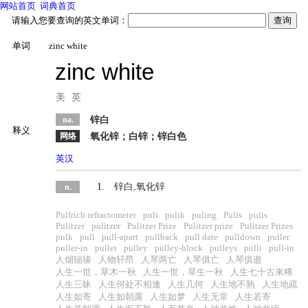
网站首页
词典首页
请输入您要查询的英文单词：
单词
zinc white
zinc white
美
英
na.
锌白
释义
网络
氧化锌；白锌；锌白色
英汉
英英
1.
锌白,氧化锌
n.
Pulfrich refractometer
puli
pulik
puling
Pulis
pulis
Pulitzer
pulitzer
Pulitzer Prize
Pulitzer prize
Pulitzer Prizes
pulk
pull
pull-apart
pullback
pull date
pulldown
puller
puller-in
pullet
pulley
pulley-block
pulleys
pulli
pull-in
人烟辐辏
人物轩昂
人琴两亡
人琴俱亡
人琴俱逝
人生一世，草木一秋
人生一世，草生一秋
人生七十古来稀
人生三昧
人生何处不相逢
人生几何
人生地不熟
人生地疏
人生如寄
人生如朝露
人生如梦
人生无常
人生若寄