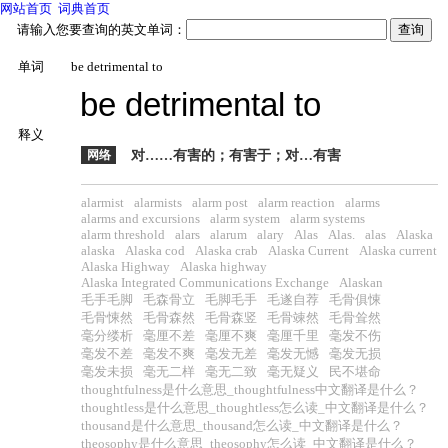
网站首页
词典首页
请输入您要查询的英文单词：
单词
be detrimental to
be detrimental to
释义
网络
对……有害的；有害于；对…有害
alarmist
alarmists
alarm post
alarm reaction
alarms
alarms and excursions
alarm system
alarm systems
alarm threshold
alars
alarum
alary
Alas
Alas.
alas
Alaska
alaska
Alaska cod
Alaska crab
Alaska Current
Alaska current
Alaska Highway
Alaska highway
Alaska Integrated Communications Exchange
Alaskan
毛手毛脚
毛森骨立
毛脚毛手
毛遂自荐
毛骨俱悚
毛骨悚然
毛骨森然
毛骨森竖
毛骨竦然
毛骨耸然
毫分缕析
毫厘不差
毫厘不爽
毫厘千里
毫发不伤
毫发不差
毫发不爽
毫发无差
毫发无憾
毫发无损
毫发未损
毫无二样
毫无二致
毫无疑义
民不堪命
thoughtfulness是什么意思_thoughtfulness中文翻译是什么？
thoughtless是什么意思_thoughtless怎么读_中文翻译是什么？
thousand是什么意思_thousand怎么读_中文翻译是什么？
theosophy是什么意思_theosophy怎么读_中文翻译是什么？