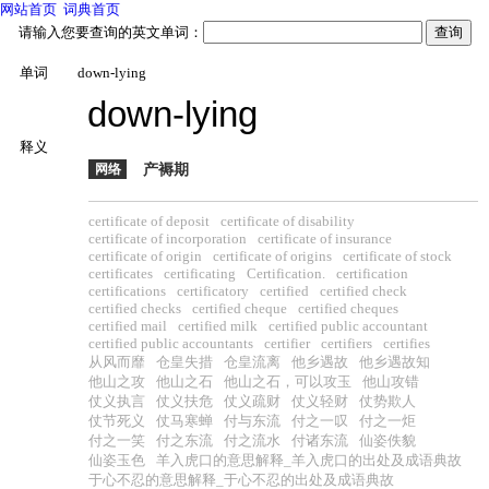
网站首页
词典首页
请输入您要查询的英文单词：
单词
down-lying
down-lying
释义
网络
产褥期
certificate of deposit
certificate of disability
certificate of incorporation
certificate of insurance
certificate of origin
certificate of origins
certificate of stock
certificates
certificating
Certification.
certification
certifications
certificatory
certified
certified check
certified checks
certified cheque
certified cheques
certified mail
certified milk
certified public accountant
certified public accountants
certifier
certifiers
certifies
从风而靡
仓皇失措
仓皇流离
他乡遇故
他乡遇故知
他山之攻
他山之石
他山之石，可以攻玉
他山攻错
仗义执言
仗义扶危
仗义疏财
仗义轻财
仗势欺人
仗节死义
仗马寒蝉
付与东流
付之一叹
付之一炬
付之一笑
付之东流
付之流水
付诸东流
仙姿佚貌
仙姿玉色
羊入虎口的意思解释_羊入虎口的出处及成语典故
于心不忍的意思解释_于心不忍的出处及成语典故