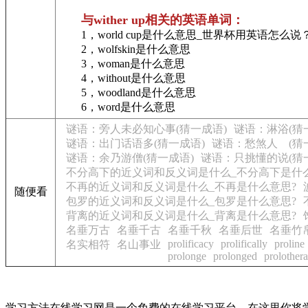
与wither up相关的英语单词：
1，world cup是什么意思_世界杯用英语怎么说
2，wolfskin是什么意思
3，woman是什么意思
4，without是什么意思
5，woodland是什么意思
6，word是什么意思
谜语：旁人未必知心事(猜一成语)
谜语：淋浴(猜
谜语：出门话语多(猜一成语)
谜语：愁煞人 (猜
谜语：余乃游僧(猜一成语)
谜语：只挑懂的说(猜
不分高下的近义词和反义词是什么_不分高下是什
不再的近义词和反义词是什么_不再是什么意思?
随便看
包罗的近义词和反义词是什么_包罗是什么意思?
背离的近义词和反义词是什么_背离是什么意思?
名垂万古
名垂千古
名垂千秋
名垂后世
名垂竹
prolificacy
prolifically
proline
名实相符
名山事业
prolonge
prolonged
prolother
学习方法在线学习网是一个免费的在线学习平台，在这里你将