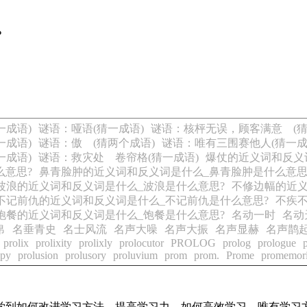
？
一成语)
谜语：哑语(猜一成语)
谜语：核枰无误，顾客满意 (猜
一成语)
谜语：傲 (猜两个成语)
谜语：唯有三围赛他人(猜一成
一成语)
谜语：救灾处 卷帘格(猜一成语)
爆仗的近义词和反义
么意思?
鼻青脸肿的近义词和反义词是什么_鼻青脸肿是什么意思
波浪的近义词和反义词是什么_波浪是什么意思?
不修边幅的近义
不记前仇的近义词和反义词是什么_不记前仇是什么意思?
不疾
饱餐的近义词和反义词是什么_饱餐是什么意思?
名动一时
名动
帛
名垂青史
名士风流
名声大噪
名声大振
名声显赫
名声鹊
prolix
prolixity
prolixly
prolocutor
PROLOG
prolog
prologue
apy
prolusion
prolusory
proluvium
prom
prom.
Prome
promemor
学到如何改进学习方法、提高学习力、如何高效学习。唯有学习