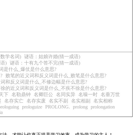
数学名词)
谜语：姑娘许婚(猜一成语)
语)
谜语：十有九个答不完(猜一成语)
词是什么_爆仗是什么意思?
?
败笔的近义词和反义词是什么_败笔是什么意思?
词和反义词是什么_不修边幅是什么意思?
不徐的近义词和反义词是什么_不疾不徐是什么意思?
天下
名勒鼎钟
名卿巨公
名同实异
名噪一时
名垂万世
起
名存实亡
名存实废
名实不副
名实相副
名实相称
prologuing
prologuize
PROLONG.
prolong
prolongation
ia
方法，才能让你真正提高学习效率，成为学习的主人！