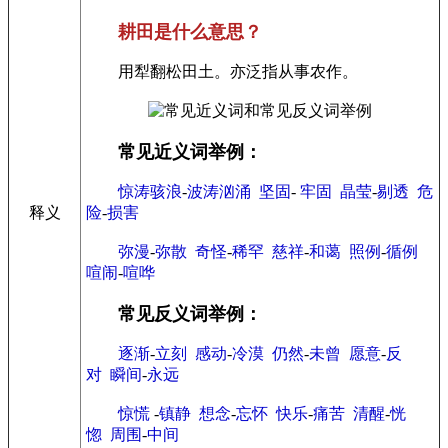
耕田是什么意思？
用犁翻松田土。亦泛指从事农作。
常见近义词举例：
惊涛骇浪
-
波涛汹涌
坚固
-
牢固
晶莹
-
剔透
危
释义
险
-
损害
弥漫
-
弥散
奇怪
-
稀罕
慈祥
-
和蔼
照例
-
循例
喧闹
-
喧哗
常见反义词举例：
逐渐
-
立刻
感动
-
冷漠
仍然
-
未曾
愿意
-
反
对
瞬间
-
永远
惊慌
-
镇静
想念
-
忘怀
快乐
-
痛苦
清醒
-
恍
惚
周围
-
中间