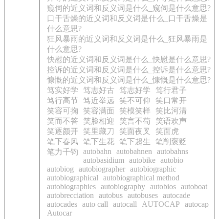
窥伺的近义词和反义词是什么_窥伺是什么意思?
口干舌燥的近义词和反义词是什么_口干舌燥是
什么意思?
狂风暴雨的近义词和反义词是什么_狂风暴雨是
什么意思?
快慰的近义词和反义词是什么_快慰是什么意思?
控诉的近义词和反义词是什么_控诉是什么意思?
慷慨的近义词和反义词是什么_慷慨是什么意思?
笃实好学
笃志好古
笃志好学
笃行君子
笃行高节
笃近举远
笑不可仰
笑口常开
笑容可掬
笑容满面
笑模笑样
笑比河清
笑而不答
笑脸相迎
笑言不苟
笑语欢声
笑逐颜开
笑里藏刀
笑面夜叉
笑面虎
笔下春风
笔下生花
笔下超生
笔削褒贬
autobahn
autobahnen
autobahns
笔力千钧
autobasidium
autobike
autobio
autobiog
autobiographer
autobiographic
autobiographical
autobiographical method
autobiographies
autobiography
autobios
autoboat
autobrecciation
autobus
autobuses
autocade
autocades
auto call
autocall
AUTOCAP
autocap
Autocar