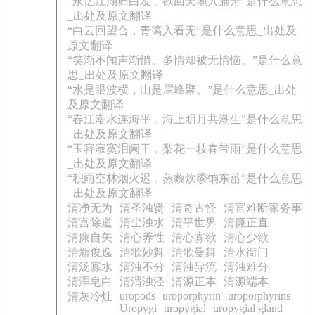
“永忆江湖归白发，欲回天地入扁舟”是什么意思
_出处及原文翻译
“白云回望合，青蔼入看无”是什么意思_出处及
原文翻译
“笑渐不闻声渐悄。多情却被无情恼。”是什么意
思_出处及原文翻译
“水是眼波横，山是眉峰聚。”是什么意思_出处
及原文翻译
“春江潮水连海平，海上明月共潮生”是什么意思
_出处及原文翻译
“玉容寂寞泪阑干，梨花一枝春带雨”是什么意思
_出处及原文翻译
“积雨空林烟火迟，蒸藜炊黍饷东菑”是什么意思
_出处及原文翻译
清净无为
清圣浊贤
清奇古怪
清官难断家务事
清宫除道
清尘浊水
清平世界
清廉正直
清廉自矢
清心养性
清心寡欲
清心少欲
清新俊逸
清歌妙舞
清歌曼舞
清水衙门
清汤寡水
清浊不分
清浊异流
清浊难分
清浑皂白
清渭浊泾
清源正本
清源端本
uropods
uroporphyrin
uroporphyrins
清灰冷灶
Uropygi
uropygial
uropygial gland