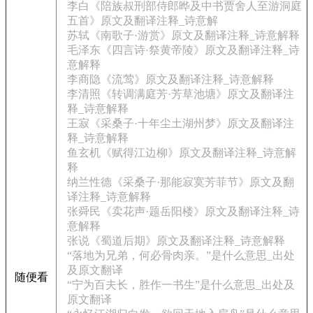
李白《陪族叔刑部侍郎晔及中书贾舍人至游洞庭
五首》原文及翻译注释_诗意解
苏轼《南歌子·游赏》原文及翻译注释_诗意解释
毛泽东《四言诗·祭黄帝陵》原文及翻译注释_诗
意解释
李商隐《流莺》原文及翻译注释_诗意解释
李清照《转调满庭芳·芳草池塘》原文及翻译注
释_诗意解释
王寂《采桑子·十年尘土湖州梦》原文及翻译注
释_诗意解释
鱼玄机《赋得江边柳》原文及翻译注释_诗意解
释
纳兰性德《采桑子·那能寂寞芳菲节》原文及翻
译注释_诗意解释
张舜民《卖花声·题岳阳楼》原文及翻译注释_诗
意解释
张说《蜀道后期》原文及翻译注释_诗意解释
“落地为兄弟，何必骨肉亲。”是什么意思_出处
及原文翻译
随便看
“宁为百夫长，胜作一书生”是什么意思_出处及
原文翻译