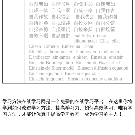
自惭弗如
自惭形秽
自愧不如
自愧弗如
自成一体
自成一家
自成一格
自我作古
自我作故
自我得之，自我失之
自我解嘲
自所难免
自找没趣
自投罗网
自报公议
自报奋勇
自报家门
自拔来归
自掘坟墓
eighty-two
eikon
自救不暇
自斟自酌
eikonometer
Eilat
eilat
Eileen
Eimeria
Eimeriina
Einar
Einchluss thermometer
Eindhoven
eindhoven
E indicator
einkanter
einkorn
Einstein
einstein
Einstein-Bohr equation
Einstein-de Haas effect
Einstein-de Sitter model
Einstein diffusion equation
Einstein equation
Einstein equations
Einstein frequency
Einstein frequency condition
学习方法在线学习网是一个免费的在线学习平台，在这里你将
学到如何改进学习方法、提高学习力、如何高效学习。唯有学
习方法，才能让你真正提高学习效率，成为学习的主人！