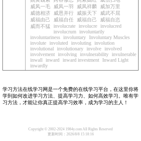
威凤一毛
威凤一羽
威凤祥麟
威加万里
威德相济
威恩并行
威振天下
威武不屈
威福由己
威福自任
威福自己
威福自恣
involucrate
involucre
involucred
威而不猛
involucrum
involuntarily
involuntariness
involuntary
Involuntary Muscles
involute
involuted
involuting
involution
involutional
involutionary
involve
involved
involvement
involving
invulnerability
invulnerable
inwall
inward
inward investment
Inward Light
inwardly
学习方法在线学习网是一个免费的在线学习平台，在这里你将
学到如何改进学习方法、提高学习力、如何高效学习。唯有学
习方法，才能让你真正提高学习效率，成为学习的主人！
Copyright © 2002-2024 1984y.com All Rights Reserved
更新时间：2026/8/8 15:18:16