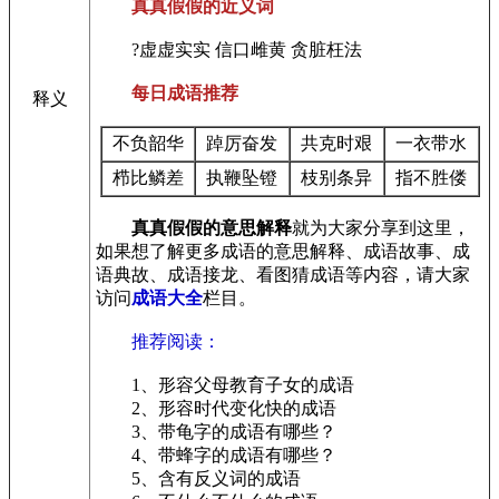
真真假假的近义词
?虚虚实实 信口雌黄 贪脏枉法
每日成语推荐
释义
不负韶华
踔厉奋发
共克时艰
一衣带水
栉比鳞差
执鞭坠镫
枝别条异
指不胜偻
真真假假的意思解释
就为大家分享到这里，
如果想了解更多成语的意思解释、成语故事、成
语典故、成语接龙、看图猜成语等内容，请大家
访问
成语大全
栏目。
推荐阅读：
1、形容父母教育子女的成语
2、形容时代变化快的成语
3、带龟字的成语有哪些？
4、带蜂字的成语有哪些？
5、含有反义词的成语