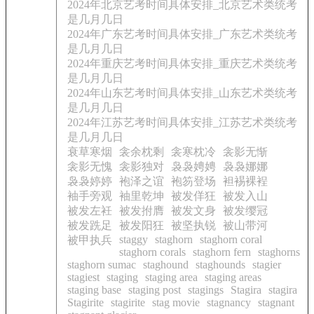
2024年北京艺考时间具体安排_北京艺术类统考
是几月几日
2024年广东艺考时间具体安排_广东艺术类统考
是几月几日
2024年重庆艺考时间具体安排_重庆艺术类统考
是几月几日
2024年山东艺考时间具体安排_山东艺术类统考
是几月几日
2024年江苏艺考时间具体安排_江苏艺术类统考
是几月几日
衰草寒烟
衾余枕剩
衾寒枕冷
衾影无惭
衾影无愧
衾影独对
袅袅娉娉
袅袅娜娜
袅袅婷婷
袍泽之谊
袍笏登场
袒裼裸裎
袖手旁观
袖里乾坤
被发佯狂
被发入山
被发左衽
被发拊膺
被发文身
被发缨冠
被发跣足
被发阳狂
被坚执锐
被山带河
staggy
staghorn
staghorn coral
被甲执兵
staghorn corals
staghorn fern
staghorns
staghorn sumac
staghound
staghounds
stagier
stagiest
staging
staging area
staging areas
staging base
staging post
stagings
Stagira
stagira
Stagirite
stagirite
stag movie
stagnancy
stagnant