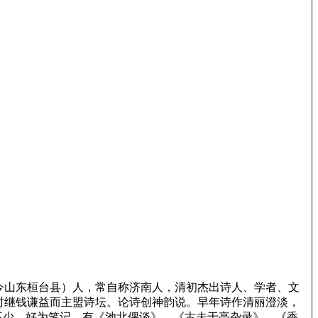
（今山东桓台县）人，常自称济南人，清初杰出诗人、学者、文
时继钱谦益而主盟诗坛。论诗创神韵说。早年诗作清丽澄淡，
不少。好为笔记，有《池北偶谈》、《古夫于亭杂录》、《香