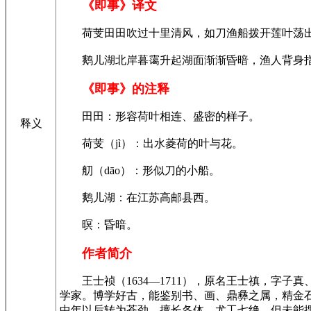
《即事》译文
荷芰田田吹过十里清风，如刀渔船拨开莲叶荡出
鹅儿湖北岸暮霭升起湖面渐渐昏暗，渔人背身指
《即事》的注释
田田：形容荷叶相连、盛密的样子。
释义
荷芰（jì）：出水菱荷的叶与花。
舠（dāo）：形似刀的小船。
鹅儿湖：在江苏高邮县西。
暝：昏暗。
作者简介
王士祯（1634—1711），原名王士禛，字子
学家。博学好古，能鉴别书、画、鼎彝之属，精金
中年以后转为苍劲。擅长各体，尤工七绝。但未能