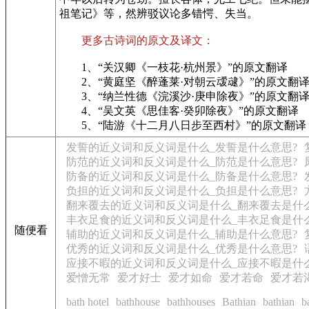
祖笔记》等，然辨驳议论多错愕、失当。
更多古诗词的原文及译文：
1、“关汉卿《一枝花·杭州景》”的原文翻译
2、“黄庭坚《醉蓬莱·对朝云叆叇》”的原文翻
3、“纳兰性德《浣溪沙·庚申除夜》”的原文翻
4、“吴文英《思佳客·癸卯除夜》”的原文翻译
5、“陆游《十二月八日步至西村》”的原文翻译
发誓的近义词和反义词是什么_发誓是什么意思?
防范的近义词和反义词是什么_防范是什么意思?
防备的近义词和反义词是什么_防备是什么意思?
负担的近义词和反义词是什么_负担是什么意思?
翻来覆去的近义词和反义词是什么_翻来覆去是什
丰衣足食的近义词和反义词是什么_丰衣足食是什
随便看
辅助的近义词和反义词是什么_辅助是什么意思?
优秀的近义词和反义词是什么_优秀是什么意思?
应接不暇的近义词和反义词是什么_应接不暇是什
爱憎无常
爱才好士
爱才如命
爱才若命
爱才若
bath hotel
bathhouse
bathhouses
Bathian
bathian
b