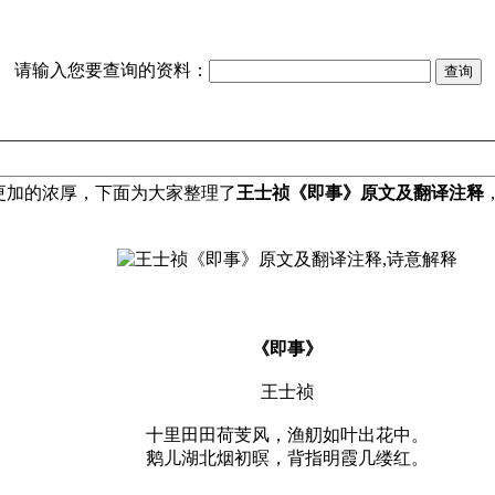
请输入您要查询的资料：
加的浓厚，下面为大家整理了
王士祯《即事》原文及翻译注释
《即事》
王士祯
十里田田荷芰风，渔舠如叶出花中。
鹅儿湖北烟初暝，背指明霞几缕红。