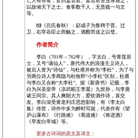
亡人有罪者，皆归盂尝君。孟尝君舍业厚遇之，
以故倾天下之士。食客数千人，无贵贱一与文
等。
⑽《吕氏春秋》：郈成子为鲁聘于晋。过
卫，右宰谷臣止而觞之，酒酣而送之以璧。
作者简介
李白（701年－762年） ，字太白，号青莲居
士，又号“谪仙人”，唐代伟大的浪漫主义诗人，
被后人誉为“诗仙”，与杜甫并称为“李杜”，为了与
另两位诗人李商隐与杜牧即“小李杜”区别，杜甫
与李白又合称“大李杜”。据《新唐书》记载，李
白为兴圣皇帝（凉武昭王李暠）九世孙，与李唐
诸王同宗。其人爽朗大方，爱饮酒作诗，喜交
友。李白深受黄老列庄思想影响，有《李太白
集》传世，诗作中多为醉时写就，代表作有《望
庐山瀑布》《行路难》《蜀道难》《将进酒》
《早发白帝城》等。
更多古诗词的原文及译文：