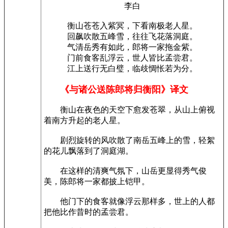
李白
衡山苍苍入紫冥，下看南极老人星。
回飙吹散五峰雪，往往飞花落洞庭。
气清岳秀有如此，郎将一家拖金紫。
门前食客乱浮云，世人皆比孟尝君。
江上送行无白璧，临歧惆怅若为分。
《与诸公送陈郎将归衡阳》译文
衡山在夜色的天空下愈发苍翠，从山上俯视
着南方升起的老人星。
剧烈旋转的风吹散了南岳五峰上的雪，轻絮
的花儿飘落到了洞庭湖。
在这样的清爽气氛下，山岳更显得秀气俊
美，陈郎将一家都披上铠甲。
他门下的食客就像浮云那样多，世上的人都
把他比作昔时的孟尝君。