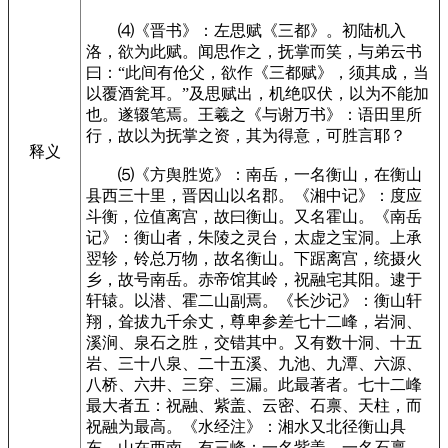
⑷《晋书》：左思赋《三都》。初陆机入
洛，欲为此赋。闻思作之，抚掌而笑，与弟云书
曰：“此间有伧父，欲作《三都赋》，须其成，当
以覆酒瓮耳。”及思赋出，机绝叹伏，以为不能加
也。遂辍笔焉。王羲之《与谢万书》：语田里所
行，故以为抚掌之资，其为得意，可胜言耶？
释义
⑸《方舆胜览》：南岳，一名衡山，在衡山
县西三十里，晋因山以名郡。《湘中记》：度应
斗衡，位值离宫，故曰衡山。又名霍山。《南岳
记》：衡山者，朱陵之灵台，太虚之宝洞。上承
翌轸，铃总万物，故名衡山。下踞离宫，统摄火
乡，故号南岳。赤帝馆其岭，祝融宅其阳。逮于
轩辕。以潜、霍二山副焉。《长沙记》：衡山轩
翔，耸拔九千余丈，尊卑参差七十二峰，岩洞、
溪涧、泉石之胜，交错其中。又有数十洞、十五
岩、三十八泉、二十五溪、九池、九潭、六源、
八桥、六井、三穿、三漏。此最著者。七十二峰
最大者五：祝融、紫盖、云密、石禀、天柱，而
祝融为最高。《水经注》：湘水又北径衡山具
东。山在西南。有三峰：一名紫盖，一名石禀，