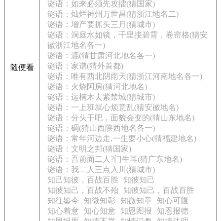
谜语：如来必须先攻擂(猜国家)
谜语：灿烂神州万世昌(猜浙江地名二)
谜语：增产要抓头三月(猜城市)
谜语：洞庭水如镜，千里接碧霄，卷帘格(猜安
徽浙江地名各一)
谜语：漉(猜甘肃河北地名各一)
谜语：家谱(猜外首都)
随便看
谜语：唯有西北阴雨天(猜浙江河南地名各一)
谜语：火烧阿房(猜河北地名)
谜语：运楠木去紫禁城(猜城市)
谜语：一上班就心烦意乱(猜安徽地名)
谜语：分头干吧，面貌会变的(猜山东地名)
谜语：碉(猜山西陕西地名各一)
谜语：常年河边走,一生要小心(猜福建地名)
谜语：文明之邦(猜国家)
谜语：吾前面二人?门生耳(猜广东地名)
谜语：我二人三点入川(猜城市)
知己知彼，百战百胜
知彼知己
知彼知己，百战不殆
知彼知己，百战百胜
知往鉴今
知微知彰
知微知章
知心可腹
知心着意
知心知意
知恩图报
知恩报德