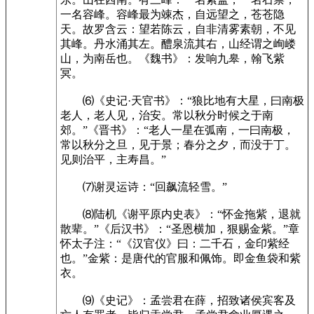
一名容峰。容峰最为竦杰，自远望之，苍苍隐
天。故罗含云：望若陈云，自非清雾素朝，不见
其峰。丹水涌其左。醴泉流其右，山经谓之峋嵝
山，为南岳也。《魏书》：发响九皋，翰飞紫
冥。
⑹《史记·天官书》：“狼比地有大星，曰南极
老人，老人见，治安。常以秋分时候之于南
郊。”《晋书》：“老人一星在弧南，一曰南极，
常以秋分之旦，见于景；春分之夕，而没于丁。
见则治平，主寿昌。”
⑺谢灵运诗：“回飙流轻雪。”
⑻陆机《谢平原内史表》：“怀金拖紫，退就
散辈。”《后汉书》：“圣恩横加，狠赐金紫。”章
怀太子注：“《汉官仪》曰：二千石，金印紫经
也。”金紫：是唐代的官服和佩饰。即金鱼袋和紫
衣。
⑼《史记》：孟尝君在薛，招致诸侯宾客及