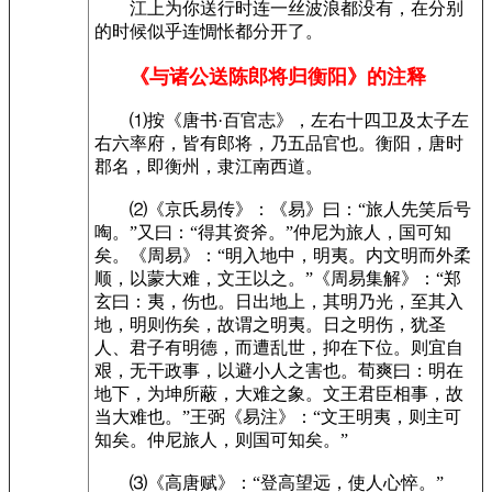
江上为你送行时连一丝波浪都没有，在分别
的时候似乎连惆怅都分开了。
《与诸公送陈郎将归衡阳》的注释
⑴按《唐书·百官志》，左右十四卫及太子左
右六率府，皆有郎将，乃五品官也。衡阳，唐时
郡名，即衡州，隶江南西道。
⑵《京氏易传》：《易》曰：“旅人先笑后号
啕。”又曰：“得其资斧。”仲尼为旅人，国可知
矣。《周易》：“明入地中，明夷。内文明而外柔
顺，以蒙大难，文王以之。”《周易集解》：“郑
玄曰：夷，伤也。日出地上，其明乃光，至其入
地，明则伤矣，故谓之明夷。日之明伤，犹圣
人、君子有明德，而遭乱世，抑在下位。则宜自
艰，无干政事，以避小人之害也。荀爽曰：明在
地下，为坤所蔽，大难之象。文王君臣相事，故
当大难也。”王弼《易注》：“文王明夷，则主可
知矣。仲尼旅人，则国可知矣。”
⑶《高唐赋》：“登高望远，使人心悴。”