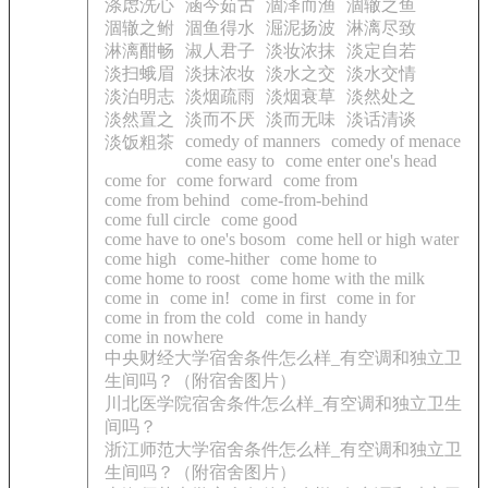
涤虑洗心
涵今茹古
涸泽而渔
涸辙之鱼
涸辙之鲋
涸鱼得水
淈泥扬波
淋漓尽致
淋漓酣畅
淑人君子
淡妆浓抹
淡定自若
淡扫蛾眉
淡抹浓妆
淡水之交
淡水交情
淡泊明志
淡烟疏雨
淡烟衰草
淡然处之
淡然置之
淡而不厌
淡而无味
淡话清谈
comedy of manners
comedy of menace
淡饭粗茶
come easy to
come enter one's head
come for
come forward
come from
come from behind
come-from-behind
come full circle
come good
come have to one's bosom
come hell or high water
come high
come-hither
come home to
come home to roost
come home with the milk
come in
come in!
come in first
come in for
come in from the cold
come in handy
come in nowhere
中央财经大学宿舍条件怎么样_有空调和独立卫
生间吗？（附宿舍图片）
川北医学院宿舍条件怎么样_有空调和独立卫生
间吗？
浙江师范大学宿舍条件怎么样_有空调和独立卫
生间吗？（附宿舍图片）