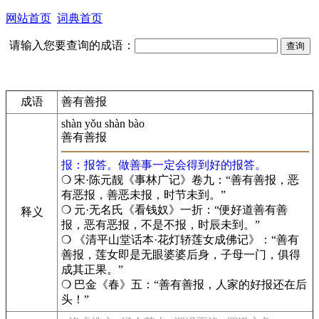
网站首页
词典首页
请输入您要查询的成语：
成语
善有善报
shàn yǒu shàn bào
善有善报
报：报答。做善事一定会得到好的报答。
❍ 宋·陈元靓《事林广记》卷九：“善有善报，恶
有恶报，善恶未报，时节未到。”
❍ 元·无名氏《看钱奴》一折：“便好道善有善
释义
报，恶有恶报，不是不报，时辰未到。”
❍ 《清平山堂话本·花灯轿莲女成佛记》：“善有
善报，莲女即是无眼婆婆后身，子母一门，俱得
成其正果。”
❍ 巴金《春》五：“善有善报，人家的好报还在后
头！”