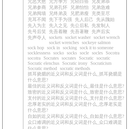
元恶大憝
元方季方
元轻白俗
兄友弟恭
兄弟参商
兄弟孔怀
兄弟怡怡
兄弟急难
兄弟阋墙
兄终弟及
兄肥弟瘦
充类至尽
充耳不闻
先下手为强
先人后己
先从隗始
先入为主
先入之见
先公后私
先发制人
先号后笑
先吾着鞭
先吾著鞭
先声后实
sockets
socket washer
socket wrench
先声夺人
socket wrenches
sockeye salmon
sock hop
sock in
socking
sock it to someone
socklessness
socko
socks
socle
socles
Socotra
socotra
Socrates
socrates
Socratic
socratic
Socratic elenchus
Socratic irony
Socraticism
Socratic method
socratic methods
抓耳挠腮的近义词和反义词是什么_抓耳挠腮是
什么意思?
最佳的近义词和反义词是什么_最佳是什么意思?
致密的近义词和反义词是什么_致密是什么意思?
支付的近义词和反义词是什么_支付是什么意思?
忠厚老实的近义词和反义词是什么_忠厚老实是
什么意思?
自如的近义词和反义词是什么_自如是什么意思?
众口难调的近义词和反义词是什么_众口难调是
什么意思?