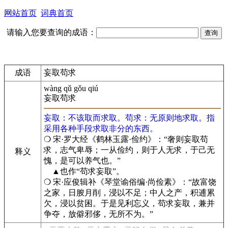
网站首页
词典首页
请输入您要查询的成语：
成语
妄取苟求
wàng qǔ gǒu qiú
妄取苟求
妄取：不该取而求取。苟求：无原则地求取。指
采用各种手段求取非分的东西。
❍ 宋·罗大经《鹤林玉露·俭约》：“奢则妄取苟
求，志气卑辱；一从俭约，则于人无求，于己无
释义
愧，是可以养气也。”
▲也作“苟求妄取”。
❍ 宋·应俊辑补《琴堂谕俗编·尚俭素》：“故富饶
之家，日朘月削，浸以不足；中人之产，积逋累
欠，浸以贫困。于是见利忘义，苟求妄取，兼并
争夺，放僻邪侈，无所不为。”