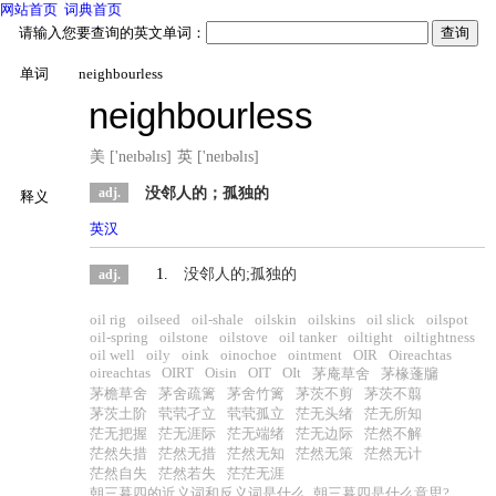
网站首页
词典首页
请输入您要查询的英文单词：
单词
neighbourless
neighbourless
美 ['neɪbəlɪs]
英 ['neɪbəlɪs]
adj.
没邻人的；孤独的
释义
英汉
1.
没邻人的;孤独的
adj.
oil rig
oilseed
oil-shale
oilskin
oilskins
oil slick
oilspot
oil-spring
oilstone
oilstove
oil tanker
oiltight
oiltightness
oil well
oily
oink
oinochoe
ointment
OIR
Oireachtas
oireachtas
OIRT
Oisin
OIT
OIt
茅庵草舍
茅椽蓬牖
茅檐草舍
茅舍疏篱
茅舍竹篱
茅茨不剪
茅茨不翦
茅茨土阶
茕茕孑立
茕茕孤立
茫无头绪
茫无所知
茫无把握
茫无涯际
茫无端绪
茫无边际
茫然不解
茫然失措
茫然无措
茫然无知
茫然无策
茫然无计
茫然自失
茫然若失
茫茫无涯
朝三暮四的近义词和反义词是什么_朝三暮四是什么意思?