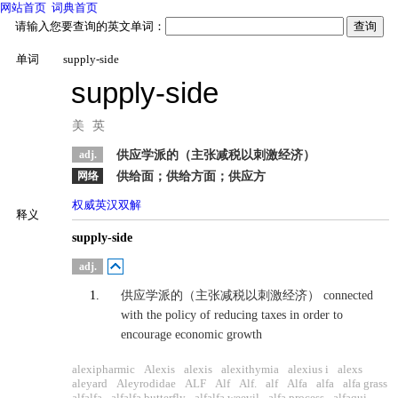
网站首页
词典首页
请输入您要查询的英文单词：
单词
supply-side
supply-side
美
英
adj.
供应学派的（主张减税以刺激经济）
网络
供给面；供给方面；供应方
权威英汉双解
释义
supply-side
adj.
1.
供应学派的（主张减税以刺激经济）
connected
with the policy of reducing taxes in order to
encourage economic growth
alexipharmic
Alexis
alexis
alexithymia
alexius i
alexs
aleyard
Aleyrodidae
ALF
Alf
Alf.
alf
Alfa
alfa
alfa grass
alfalfa
alfalfa butterfly
alfalfa weevil
alfa process
alfaqui