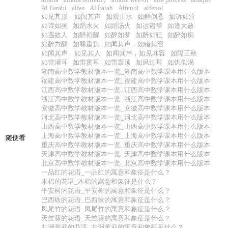
Al Farabi
alfas
Al Fatah
Alfenol
alfenol
如见其形，如闻其声
如观止水
如解倒悬
如诉如泣
如诗如画
如蹈水火
如蹈汤火
如运诸掌
如逢大赦
如遇故人
如醉初醒
如醉如梦
如醉如狂
如醉如痴
如醉方醒
如释重负
如闻其声，如睹其容
如闻其声，如见其人
如闻其声，如见其容
如隔三秋
如雷灌耳
如雷贯耳
如雷轰顶
如风过耳
如饥似渴
湖南高中数学教材版本一览_湖南高中数学课本用什么版本
福建高中数学教材版本一览_福建高中数学课本用什么版本
江西高中数学教材版本一览_江西高中数学课本用什么版本
浙江高中数学教材版本一览_浙江高中数学课本用什么版本
安徽高中数学教材版本一览_安徽高中数学课本用什么版本
河北高中数学教材版本一览_河北高中数学课本用什么版本
山西高中数学教材版本一览_山西高中数学课本用什么版本
上海高中数学教材版本一览_上海高中数学课本用什么版本
随便看
重庆高中数学教材版本一览_重庆高中数学课本用什么版本
天津高中数学教材版本一览_天津高中数学课本用什么版本
北京高中数学教材版本一览_北京高中数学课本用什么版本
一品红的花语_一品红的寓意和象征是什么？
木棉的花语_木棉的寓意和象征是什么？
平安树的花语_平安树的寓意和象征是什么？
巴西铁的花语_巴西铁的寓意和象征是什么？
凤尾竹的花语_凤尾竹的寓意和象征是什么？
天竺葵的花语_天竺葵的寓意和象征是什么？
非洲茉莉的花语_非洲茉莉的寓意和象征是什么？