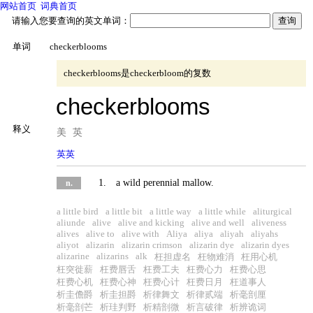
网站首页
词典首页
请输入您要查询的英文单词：
单词
checkerblooms
checkerblooms是checkerbloom的复数
checkerblooms
释义
美
英
英英
1.
a
wild
perennial
mallow
.
n.
a little bird
a little bit
a little way
a little while
aliturgical
aliunde
alive
alive and kicking
alive and well
aliveness
alives
alive to
alive with
Aliya
aliya
aliyah
aliyahs
aliyot
alizarin
alizarin crimson
alizarin dye
alizarin dyes
alizarine
alizarins
alk
枉担虚名
枉物难消
枉用心机
枉突徙薪
枉费唇舌
枉费工夫
枉费心力
枉费心思
枉费心机
枉费心神
枉费心计
枉费日月
枉道事人
析圭儋爵
析圭担爵
析律舞文
析律贰端
析毫剖厘
析毫剖芒
析珪判野
析精剖微
析言破律
析辨诡词