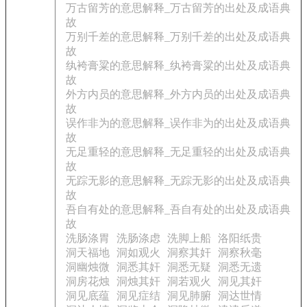
万古留芳的意思解释_万古留芳的出处及成语典
故
万别千差的意思解释_万别千差的出处及成语典
故
纨袴膏粱的意思解释_纨袴膏粱的出处及成语典
故
外方内员的意思解释_外方内员的出处及成语典
故
误作非为的意思解释_误作非为的出处及成语典
故
无足重轻的意思解释_无足重轻的出处及成语典
故
无踪无影的意思解释_无踪无影的出处及成语典
故
吾自有处的意思解释_吾自有处的出处及成语典
故
洗肠涤胃
洗肠涤虑
洗脚上船
洛阳纸贵
洞天福地
洞如观火
洞察其奸
洞察秋毫
洞幽烛微
洞悉其奸
洞悉无疑
洞悉无遗
洞房花烛
洞烛其奸
洞若观火
洞见其奸
洞见底蕴
洞见症结
洞见肺腑
洞达世情