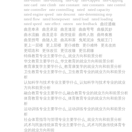
rate-buster
rate-busting
rate-cap
rate-capped
rate-capping
rate card
rate climb
rate constant
rate constants
rate control
rate controller
rate controlling
rated
rated capacity
rated engine speed
rate descent
rate-determining step
rated flow
rated horsepower
rated load
rated loading
rated speed
rate effect
rateen
rate feedback
曲径通幽
曲意奉承
曲意承迎
曲意逢迎
曲曲弯弯
曲极其妙
曲水流觞
曲直是非
曲突徙薪
曲终人散
曲终奏雅
曲里拐弯
曲随人意
曲高和寡
曳尾泥涂
曳裾王门
更上一层楼
更上层楼
更仆难数
更仆难终
更名改姓
更唱迭和
更张改弦
更弦改辙
更弦易辙
特殊教育专业主要学什么_就业方向和前景分析
华文教育主要学什么_华文教育的就业方向和前景分析
教育康复学主要学什么_教育康复学的就业方向和前景分析
卫生教育专业主要学什么_卫生教育专业的就业方向和前景分
析
认知科学与技术专业主要学什么_认知科学与技术专业的就业
方向和前景分析
融合教育专业主要学什么,融合教育专业的就业方向和前景分析
体育教育专业主要学什么_体育教育专业的就业方向和前景分
析
运动训练专业主要学什么_运动训练专业的就业方向和前景分
析
社会体育指导与管理专业主要学什么_就业方向和前景分析
武术与民族传统体育专业主要学什么_武术与民族传统体育专
业的就业方向和前