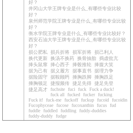
好？
井冈山大学王牌专业是什么_有哪些专业比较
好？
泉州师范学院王牌专业是什么_有哪些专业比较
好？
衡水学院王牌专业是什么_有哪些专业比较好？
西安石油大学王牌专业是什么_有哪些专业比较
好？
损公肥私
损兵折将
损军折将
损己利人
换代更新
换汤不换药
换骨抽胎
捣虚批亢
捧头鼠窜
捧心西子
捧毂推轮
捧腹大笑
据为己有
据义履方
据事直书
据理力争
据险固守
据鞍顾眄
捶胸跌脚
捶胸跌足
捶胸顿足
捷报频传
捷足先得
捷足先登
fuchsite
fuci
fuck
Fuck a duck!
捷足高才
fuck all
fucked
fucker
fucking
Fuck it!
fuck-me
fuckoff
fuckup
fucoid
fucoidin
Fucophyceae
fucose
fucoxanthin
fucus
fud
fuddle
fuddled
fuddling
fuddy-duddies
fuddy-duddy
fudge