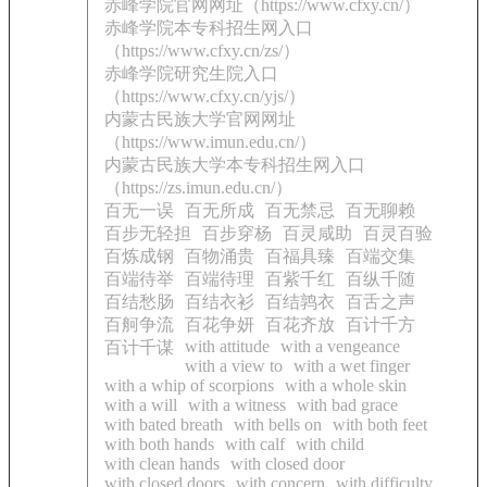
赤峰学院官网网址（https://www.cfxy.cn/）
赤峰学院本专科招生网入口
（https://www.cfxy.cn/zs/）
赤峰学院研究生院入口
（https://www.cfxy.cn/yjs/）
内蒙古民族大学官网网址
（https://www.imun.edu.cn/）
内蒙古民族大学本专科招生网入口
（https://zs.imun.edu.cn/）
百无一误
百无所成
百无禁忌
百无聊赖
百步无轻担
百步穿杨
百灵咸助
百灵百验
百炼成钢
百物涌贵
百福具臻
百端交集
百端待举
百端待理
百紫千红
百纵千随
百结愁肠
百结衣衫
百结鹑衣
百舌之声
百舸争流
百花争妍
百花齐放
百计千方
with attitude
with a vengeance
百计千谋
with a view to
with a wet finger
with a whip of scorpions
with a whole skin
with a will
with a witness
with bad grace
with bated breath
with bells on
with both feet
with both hands
with calf
with child
with clean hands
with closed door
with closed doors
with concern
with difficulty