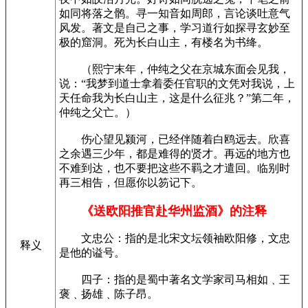
如同将落之鹘。寻一知音如周郎，言论谈吐意气
风发。著文是自己之事，学习道行如探寻玄妙至
极的窟洞。死为长白山主，有楼名为书绛。
（熙宁末年，仲纯之父在京城东面会见我，
说：“我梦到道士拿着委任官职的文凭对我说，上
天任命我为长白山主，这是什么征兆？”第二年，
仲纯之父亡。）
伤心望见颍河，已经伴随着白鸥远去。欣喜
之余遇三少年，都是难得的贤才。再远的地方也
不难到达，也不要把这些不羁之才遣回。临别时
再三相告，但愿你以笏记下。
《送欧阳推官赴华州监酒》的注释
文忠公：指的是北宋文坛领袖欧阳修，文忠
释义
是他的谥号。
四子：指的是蜀中著名文学家司马相如﹑王
褒﹑扬雄﹑陈子昂。