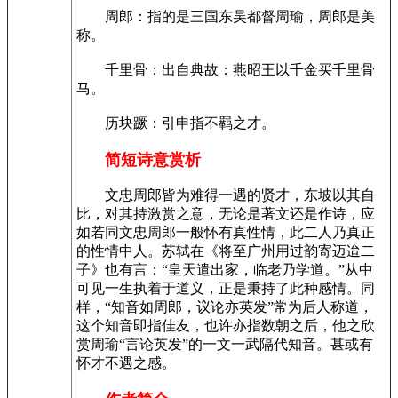
周郎：指的是三国东吴都督周瑜，周郎是美
称。
千里骨：出自典故：燕昭王以千金买千里骨
马。
历块蹶：引申指不羁之才。
简短诗意赏析
文忠周郎皆为难得一遇的贤才，东坡以其自
比，对其持激赏之意，无论是著文还是作诗，应
如若同文忠周郎一般怀有真性情，此二人乃真正
的性情中人。苏轼在《将至广州用过韵寄迈迨二
子》也有言：“皇天遣出家，临老乃学道。”从中
可见一生执着于道义，正是秉持了此种感情。同
样，“知音如周郎，议论亦英发”常为后人称道，
这个知音即指佳友，也许亦指数朝之后，他之欣
赏周瑜“言论英发”的一文一武隔代知音。甚或有
怀才不遇之感。