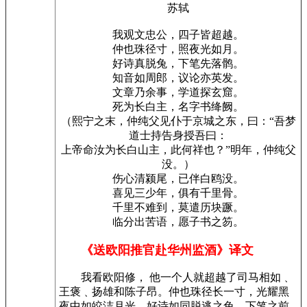
苏轼
我观文忠公，四子皆超越。
仲也珠径寸，照夜光如月。
好诗真脱兔，下笔先落鹘。
知音如周郎，议论亦英发。
文章乃余事，学道探玄窟。
死为长白主，名字书绛阙。
（熙宁之末，仲纯父见仆于京城之东，曰：“吾梦
道士持告身授吾曰：
上帝命汝为长白山主，此何祥也？”明年，仲纯父
没。）
伤心清颍尾，已伴白鸥没。
喜见三少年，俱有千里骨。
千里不难到，莫遣历块蹶。
临分出苦语，愿子书之笏。
《送欧阳推官赴华州监酒》译文
我看欧阳修， 他一个人就超越了司马相如﹑
王褒﹑扬雄和陈子昂。仲也珠径长一寸，光耀黑
夜中如皎洁月光。好诗如同脱逃之兔，下笔之前