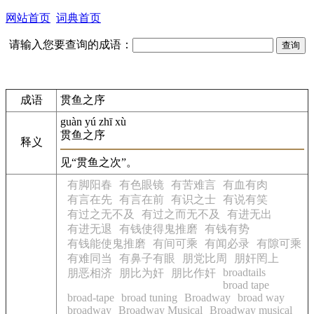
网站首页
词典首页
请输入您要查询的成语：
成语
贯鱼之序
guàn yú zhī xù
贯鱼之序
释义
见“贯鱼之次”。
有脚阳春
有色眼镜
有苦难言
有血有肉
有言在先
有言在前
有识之士
有说有笑
有过之无不及
有过之而无不及
有进无出
有进无退
有钱使得鬼推磨
有钱有势
有钱能使鬼推磨
有间可乘
有闻必录
有隙可乘
有难同当
有鼻子有眼
朋党比周
朋奸罔上
broadtails
朋恶相济
朋比为奸
朋比作奸
broad tape
broad-tape
broad tuning
Broadway
broad way
broadway
Broadway Musical
Broadway musical