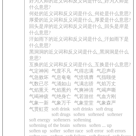
好为人师的近义词和反义词是什么_好为人师是
什么意思?
何处的近义词和反义词是什么_何处是什么意思?
厚爱的近义词和反义词是什么_厚爱是什么意思?
回头是岸的近义词和反义词是什么_回头是岸是
什么意思?
汗如雨下的近义词和反义词是什么_汗如雨下是
什么意思?
黑洞洞的近义词和反义词是什么_黑洞洞是什么
意思?
互换的近义词和反义词是什么_互换是什么意思?
气定神闲
气度不凡
气得志满
气忍声吞
气急败坏
气息奄奄
气愤填膺
气指颐使
气数已尽
气涌如山
气满志骄
气焰万丈
气焰熏天
气焰熏灼
气爽神清
气竭声嘶
气竭神疲
气绝身亡
气若游丝
气血方刚
气象一新
气象万千
气象堂堂
气象森严
soft drink
soft drinks
soft drug
气贯虹霓
soft drugs
soften
softened
softener
soft energy
softeners
softening
softening of the brain
softens
soften ... up
soften up
softer
softer race
soft error
soft errors