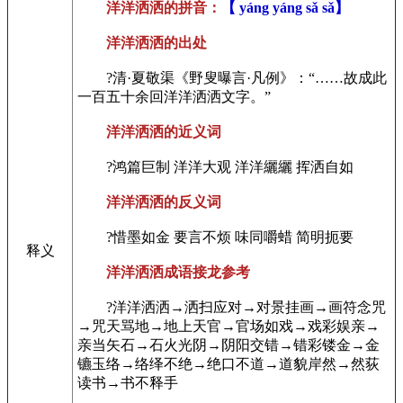
洋洋洒洒的拼音：
【 yáng yáng sǎ sǎ】
洋洋洒洒的出处
?清·夏敬渠《野叟曝言·凡例》：“……故成此
一百五十余回洋洋洒洒文字。”
洋洋洒洒的近义词
?鸿篇巨制 洋洋大观 洋洋纚纚 挥洒自如
洋洋洒洒的反义词
?惜墨如金 要言不烦 味同嚼蜡 简明扼要
释义
洋洋洒洒成语接龙参考
?洋洋洒洒→洒扫应对→对景挂画→画符念咒
→咒天骂地→地上天官→官场如戏→戏彩娱亲→
亲当矢石→石火光阴→阴阳交错→错彩镂金→金
镳玉络→络绎不绝→绝口不道→道貌岸然→然荻
读书→书不释手