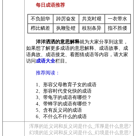
每日成语推荐
不负韶华
踔厉奋发
共克时艰
一衣带水
栉比鳞差
执鞭坠镫
枝别条异
指不胜偻
洋洋洒洒的意思解释
就为大家分享到这里，
如果想了解更多成语的意思解释、成语故事、成
语典故、成语接龙、看图猜成语等内容，请大家
访问
成语大全
栏目。
推荐阅读：
1、形容父母教育子女的成语
2、形容时代变化快的成语
3、带龟字的成语有哪些？
4、带蜂字的成语有哪些？
5、含有反义词的成语
6、不什么不什么的成语
浑厚的近义词和反义词是什么_浑厚是什么意思?
幻境的近义词和反义词是什么_幻境是什么意思?