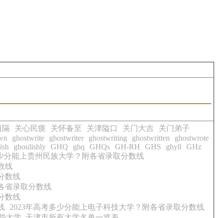
阻隔
关心民瘼
关怀备至
关津隘口
关门大吉
关门弟子
own
ghostwrite
ghostwriter
ghostwriting
ghostwritten
ghostwrote
ish
ghoulishly
GHQ
ghq
GHQs
GH-RH
GHS
ghyll
GHz
多少分能上贵州民族大学？附各省录取分数线
数线
分数线
附各省录取分数线
分数线
线
2023年高考多少分能上电子科技大学？附各省录取分数线
些大学_天津市所有大学名单一览表