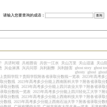
请输入您要查询的成语：
干
共济时艰
共相唇齿
共饮一江水
关山万里
关山迢递
关山
ghost story
ghost t
绝
兴会淋漓
兴兵问罪
兴利剔弊
兴利除害
ghosty
ghoul
ghoul
分能上贵阳学院？贵阳学院附各省录取分数线一览表
2023年高考
录取分数线
2023年高考多少分能上西南医科大学？附各省录取分
省录取分数线
2023年高考多少分能上四川农业大学？附各省录取
省录取分数线一览表
2023年高考多少分能上四川轻化工大学？
省录取分数线
2023年高考多少分能上西南科技大学？附各省录取
取分数线
2023年高考多少分能上西南石油大学？附各省录取分数
取分数线
广州有哪些大学_广州市所有大学名单一览表
天津有哪