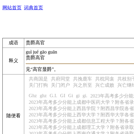
网站首页
词典首页
成语
贵爵高官
guì jué gāo guān
贵爵高官
释义
见“高官显爵”。
共商国是
共府同堂
共挽鹿车
共枕同衾
共枝别
关门打狗
关门闭户
兴之所至
兴亡成败
兴亡继
Ghz
ghz
G.I.
GI
Gi
gi
gi.
2023年高考多少
2023年高考多少分能上成都中医药大学？附各省
2023年高考多少分能上西昌学院？附西昌学院各
2023年高考多少分能上西华大学？附西华大学各
随便看
2023年高考多少分能上成都信息工程大学？附各
2023年高考多少分能上成都理工大学？附各省录
2023年高考多少分能上西南交通大学？附各省录