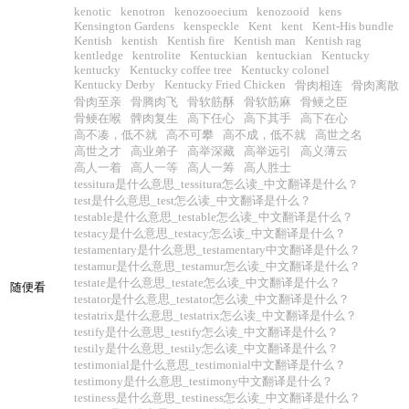
kenotic
kenotron
kenozooecium
kenozooid
kens
Kensington Gardens
kenspeckle
Kent
kent
Kent-His bundle
Kentish
kentish
Kentish fire
Kentish man
Kentish rag
kentledge
kentrolite
Kentuckian
kentuckian
Kentucky
kentucky
Kentucky coffee tree
Kentucky colonel
Kentucky Derby
Kentucky Fried Chicken
骨肉相连
骨肉离散
骨肉至亲
骨腾肉飞
骨软筋酥
骨软筋麻
骨鲠之臣
骨鲠在喉
髀肉复生
高下任心
高下其手
高下在心
高不凑，低不就
高不可攀
高不成，低不就
高世之名
高世之才
高业弟子
高举深藏
高举远引
高义薄云
高人一着
高人一等
高人一筹
高人胜士
tessitura是什么意思_tessitura怎么读_中文翻译是什么？
test是什么意思_test怎么读_中文翻译是什么？
testable是什么意思_testable怎么读_中文翻译是什么？
testacy是什么意思_testacy怎么读_中文翻译是什么？
testamentary是什么意思_testamentary中文翻译是什么？
testamur是什么意思_testamur怎么读_中文翻译是什么？
testate是什么意思_testate怎么读_中文翻译是什么？
随便看
testator是什么意思_testator怎么读_中文翻译是什么？
testatrix是什么意思_testatrix怎么读_中文翻译是什么？
testify是什么意思_testify怎么读_中文翻译是什么？
testily是什么意思_testily怎么读_中文翻译是什么？
testimonial是什么意思_testimonial中文翻译是什么？
testimony是什么意思_testimony中文翻译是什么？
testiness是什么意思_testiness怎么读_中文翻译是什么？