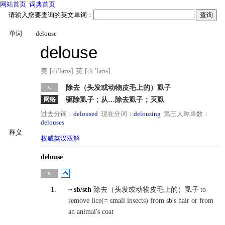
网站首页
词典首页
请输入您要查询的英文单词：
单词
delouse
delouse
美 [di'laʊs]
英 [diː'laʊs]
v.
除去（头发或动物皮毛上的）虱子
网络
驱除虱子；从…除去虱子；灭虱
过去分词：
deloused
现在分词：
delousing
第三人称单数：
delouses
释义
权威英汉双解
英汉
delouse
英英
v.
1.
~ sb/sth
除去（头发或动物皮毛上的）虱子
to
remove lice(= small insects) from sb's hair or from
an animal's coat